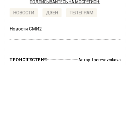
ПОДПИСЫВАЙТЕСЬ НА МОСРЕГИОН:
НОВОСТИ
ДЗЕН
ТЕЛЕГРАМ
Новости СМИ2
ПРОИСШЕСТВИЯ
Автор:
l.perevoznikova
На севере Москвы спасли тонущего
мужчину
17 июня 2022, 06:55
На Химкинском водохранилищеспасли
тонущего мужчину. Инцидент произошел на
севере Москвы. Об этом сообщает пресс-
служба департамента по делам гражданской