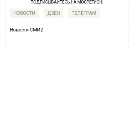
ПОДПИСЫВАЙТЕСЬ НА МОСРЕГИОН:
НОВОСТИ
ДЗЕН
ТЕЛЕГРАМ
Новости СМИ2
ОБЩЕСТВО
Автор:
Оксана Герасимова
В Москве зафиксировано 237
случаев заражения коронавирусом
17 июня 2022, 11:26
За минувшие сутки в российской столице
зафиксировано 237 случаев заражения
коронавирусной инфекцией. Об этом в
пятницу, 17 июня, сообщает портал