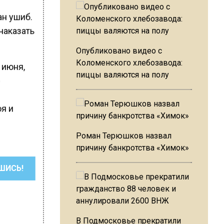
ан ушиб.
наказать
Опубликовано видео с
Коломенского хлебозавода:
 июня,
пиццы валяются на полу
о
я и
Роман Терюшков назвал
причину банкротства «Химок»
ШИСЬ!
В Подмосковье прекратили