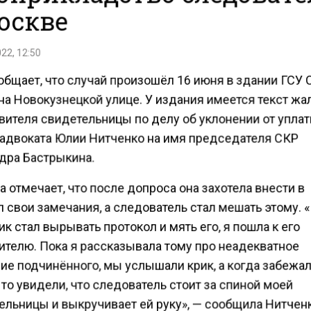
оскве
22, 12:50
общает, что случай произошёл 16 июня в здании ГСУ 
на Новокузнецкой улице. У издания имеется текст ж
вителя свидетельницы по делу об уклонении от упла
 адвоката Юлии Нитченко на имя председателя СКР
дра Бастрыкина.
отмечает, что после допроса она захотела внести в
 свои замечания, а следователь стал мешать этому. 
к стал вырывать протокол и мять его, я пошла к его
ителю. Пока я рассказывала тому про неадекватное
ие подчинённого, мы услышали крик, а когда забежал
 то увидели, что следователь стоит за спиной моей
ельницы и выкручивает ей руку», — сообщила Нитчен