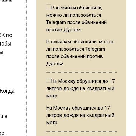
СК по
Россиянам объяснили, можно
алобы
ли пользоваться Telegram
ты
после обвинений против
Дурова
«Когда
На Москву обрушится до 17
литров дождя на квадратный
и в
метр
ко.