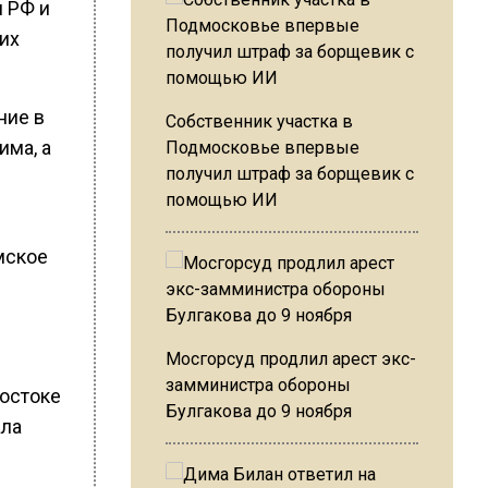
и РФ и
ких
ние в
Собственник участка в
има, а
Подмосковье впервые
получил штраф за борщевик с
помощью ИИ
мское
Мосгорсуд продлил арест экс-
замминистра обороны
востоке
Булгакова до 9 ноября
ала