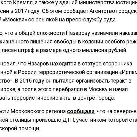
кого Кремля, а также у зданий министерства юстици
ии в 2017 году. Об этом сообщает Агентство городс
й «Москва» со ссылкой на пресс-службу суда.
о, что в общей сложности Назарову назначили наказа
жизненного лишения свободы в колонии особого реж
ыписан штраф в размере одного миллиона рублей.
новил, что Назаров находится в статусе сторонника
нной в России террористической организации «Исла
тво». В 2016 году он пытался организовать теракт в
рске, а после этого перебрался в Москву и начал
ать террористические акты в центре города.
ести Московского региона
сообщали
, что на северо-
кой столицы произошло ДТП, участником которой ст
скорой помощи.