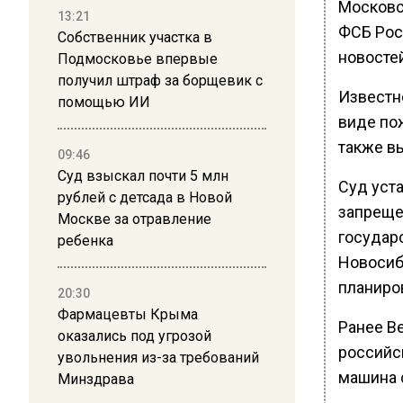
Московс
13:21
ФСБ Росс
Собственник участка в
новосте
Подмосковье впервые
получил штраф за борщевик с
Известн
помощью ИИ
виде по
также в
09:46
Суд взыскал почти 5 млн
Суд уста
рублей с детсада в Новой
запреще
Москве за отравление
государс
ребенка
Новосиби
планиров
20:30
Фармацевты Крыма
Ранее В
оказались под угрозой
российс
увольнения из-за требований
машина 
Минздрава