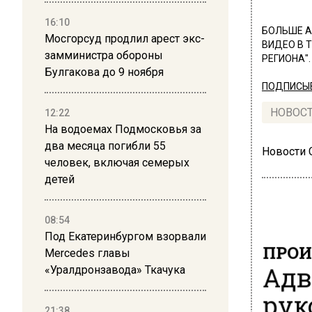
16:10
БОЛЬШЕ А
Мосгорсуд продлил арест экс-
ВИДЕО В 
замминистра обороны
РЕГИОНА".
Булгакова до 9 ноября
ПОДПИСЫВ
НОВОС
12:22
На водоемах Подмосковья за
два месяца погибли 55
Новости
человек, включая семерых
детей
08:54
Под Екатеринбургом взорвали
ПРОИ
Mercedes главы
Адв
«Уралдронзавода» Ткачука
рук
21:38