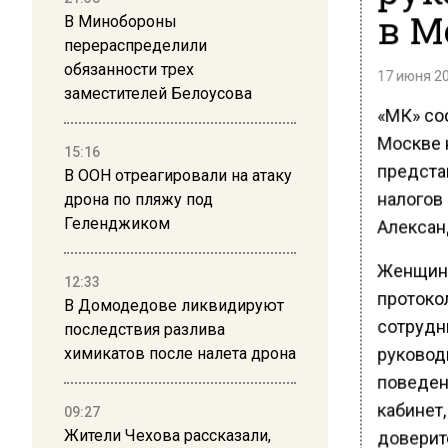
в М
В Минобороны
перераспределили
обязанности трех
17 июня 20
заместителей Белоусова
«МК» со
Москве 
15:16
предста
В ООН отреагировали на атаку
налогов
дрона по пляжу под
Геленджиком
Алексан
Женщина 
12:33
протокол
В Домодедове ликвидируют
сотрудни
последствия разлива
руковод
химикатов после налета дрона
поведен
кабинет,
09:27
Жители Чехова рассказали,
доверит