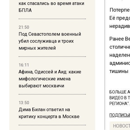
как спасались во время атаки
Потерпе
БПЛА
Её пред
нерадив
21:50
Под Севастополем военный
Ранее Ве
убил сослуживца и троих
столичн
мирных жителей
наделен
админис
16:11
тишины 
Афина, Одиссей и Аид: какие
мифологические имена
выбирают москвичи
БОЛЬШЕ А
ВИДЕО В 
13:50
РЕГИОНА".
Дима Билан ответил на
ПОДПИСЫВ
критику концерта в Москве
НОВОС