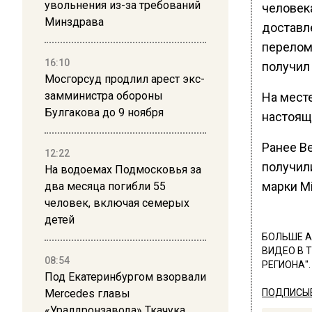
увольнения из-за требований
человека
Минздрава
доставл
перелом
16:10
получил
Мосгорсуд продлил арест экс-
замминистра обороны
На мест
Булгакова до 9 ноября
настоящ
Ранее В
12:22
получил
На водоемах Подмосковья за
марки Mi
два месяца погибли 55
человек, включая семерых
детей
БОЛЬШЕ А
ВИДЕО В 
08:54
РЕГИОНА".
Под Екатеринбургом взорвали
Mercedes главы
ПОДПИСЫВ
«Уралдронзавода» Ткачука