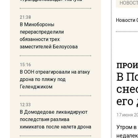
НОВОС
21:38
Новости
В Минобороны
перераспределили
обязанности трех
заместителей Белоусова
ПРОИ
15:16
В П
В ООН отреагировали на атаку
дрона по пляжу под
сне
Геленджиком
его
12:33
В Домодедове ликвидируют
17 июня 20
последствия разлива
Утром в 
химикатов после налета дрона
недалек