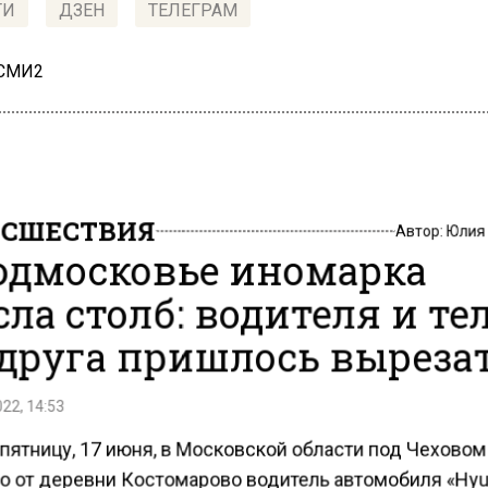
ТИ
ДЗЕН
ТЕЛЕГРАМ
 СМИ2
СШЕСТВИЯ
Автор:
Юлия
одмосковье иномарка
сла столб: водителя и те
 друга пришлось выреза
22, 14:53
пятницу, 17 июня, в Московской области под Чеховом
о от деревни Костомарово водитель автомобиля «Hyu