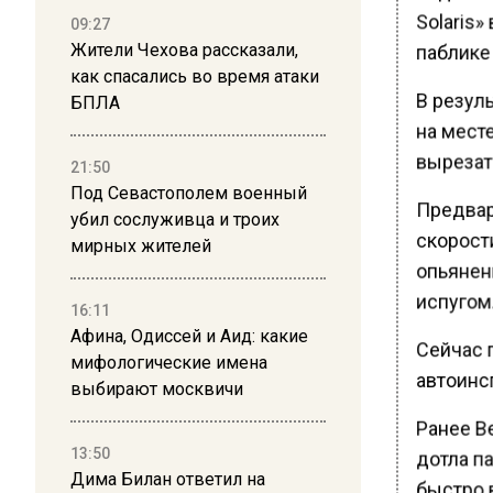
Solaris»
09:27
паблике 
Жители Чехова рассказали,
как спасались во время атаки
В резуль
БПЛА
на мест
вырезать
21:50
Под Севастополем военный
Предвар
убил сослуживца и троих
скорости
мирных жителей
опьянен
испугом
16:11
Афина, Одиссей и Аид: какие
Сейчас 
мифологические имена
автоинс
выбирают москвичи
Ранее В
13:50
дотла па
Дима Билан ответил на
быстро 