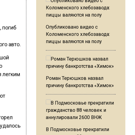
м
, погиб
Опубликовано видео с
Коломенского хлебозавода:
пиццы валяются на полу
го авто.
ьшой
го
я легким
Роман Терюшков назвал
причину банкротства «Химок»
яют
сгорел
 удалось
В Подмосковье прекратили