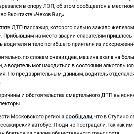
 врезался в опору ЛЭП, об этом сообщается в местно
во Вконтакте «Чехов Вид».
тате ДТП пассажир, которого сильно зажало железом
е. Прибывшим на место аварии спасателям пришлось
 водителя и тело погибшего приятеля из искореженно
ительно, по словам очевидцев, машина ехала на бол
, а водитель мог находиться в состоянии алкогольно
ия. По предварительным данным, водитель отделалс
.
причины и обстоятельства смертельного ДТП выясн
пекторы.
ести Московского региона
сообщали
, что в Ступино 
ссажирский автобус. Люди не пострадали, так как им
выбраться из салона общественного транспорта.