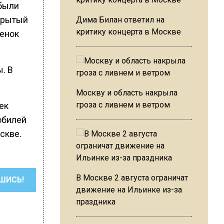
 были
крытый
Дима Билан ответил на
критику концерта в Москве
бенок
. В
Москву и область накрыла
гроза с ливнем и ветром
ек
обилей
скве.
В Москве 2 августа ограничат
ШИСЬ!
движение на Ильинке из-за
праздника