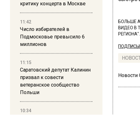
критику концерта в Москве
11:42
БОЛЬШЕ А
ВИДЕО В 
Число избирателей в
РЕГИОНА".
Подмосковье превысило 6
миллионов
ПОДПИСЫВ
НОВОС
11:15
Саратовский депутат Калинин
Новости
призвал к совести
ветеранское сообщество
Польши
10:34
Пять человек погибли в
ПРОИ
результате атаки БПЛА на
В П
Московскую область