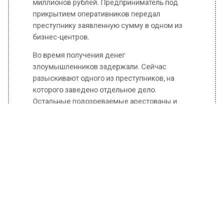
миллионов рублей. Предприниматель под
прикрытием оперативников передал
преступнику заявленную сумму в одном из
бизнес-центров.
Во время получения денег
злоумышленников задержали. Сейчас
разыскивают одного из преступников, на
которого заведено отдельное дело.
Остальные подозреваемые арестованы и
дожидаются суда.
Ранее Вести Московского региона
сообщали
, что москвич, поссорившись с
женой, облил её горючей жидкостью и
поджег. Женщина скончалась на месте, а
супруга доставили в больницу с ожогами.