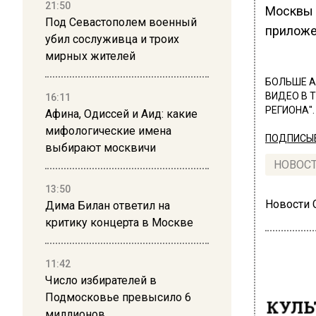
21:50
Москвы
Под Севастополем военный
приложе
убил сослуживца и троих
мирных жителей
БОЛЬШЕ А
ВИДЕО В 
16:11
РЕГИОНА".
Афина, Одиссей и Аид: какие
мифологические имена
ПОДПИСЫВ
выбирают москвичи
НОВОС
13:50
Новости
Дима Билан ответил на
критику концерта в Москве
11:42
Число избирателей в
Подмосковье превысило 6
КУЛЬ
миллионов