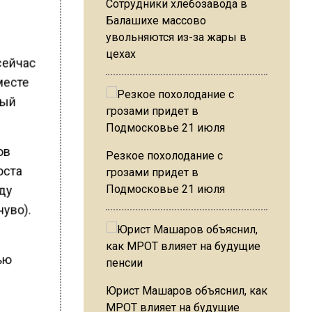
Сотрудники хлебозавода в
Балашихе массово
увольняются из-за жары в
цехах
сейчас
месте
ный
ов
Резкое похолодание с
оста
грозами придет в
Подмосковье 21 июля
оду
нуво).
ью
Юрист Машаров объяснил, как
МРОТ влияет на будущие