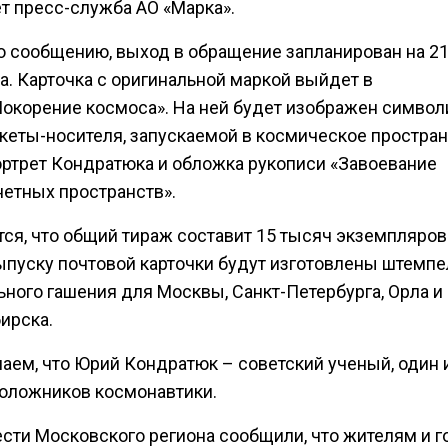
т пресс-служба АО «Марка».
о сообщению, выход в обращение запланирован на 2
а. Карточка с оригинальной маркой выйдет в
Покорение космоса». На ней будет изображен симво
акеты-носителя, запускаемой в космическое простран
ортрет Кондратюка и обложка рукописи «Завоевание
етных пространств».
тся, что общий тираж составит 15 тысяч экземпляров
выпуску почтовой карточки будут изготовлены штемп
ьного гашения для Москвы, Санкт-Петербурга, Орла и
ирска.
аем, что Юрий Кондратюк – советский ученый, один 
оложников космонавтики.
ести Московского региона сообщили, что жителям и г