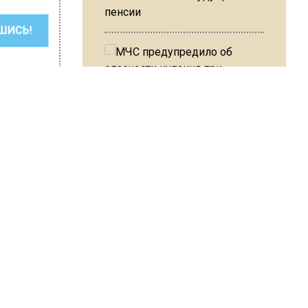
пенсии
ШИСЬ!
МЧС предупредило об
опасности купания при
перепаде температуры в 10
градусов
Герасимова
вого
В Подмосковье с 3 августа
повысят тарифы на платные