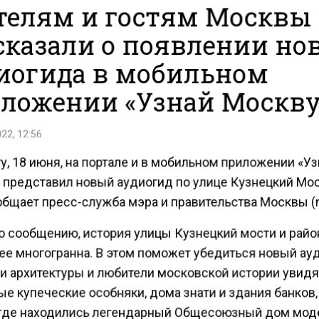
елям и гостям Москвы
сказали о появлении но
иогида в мобильном
ложении «Узнай Москву
22, 12:56
у, 18 июня, на портале и в мобильном приложении «У
 представил новый аудиогид по улице Кузнецкий Мос
общает пресс-служба мэра и правительства Москвы (m
о сообщению, история улицы Кузнецкий мости и райо
нее многогранна. В этом поможет убедиться новый ау
и архитектуры и любители московской истории увидя
е купеческие особняки, дома знати и здания банков,
 где находились легендарный Общесоюзный дом мод