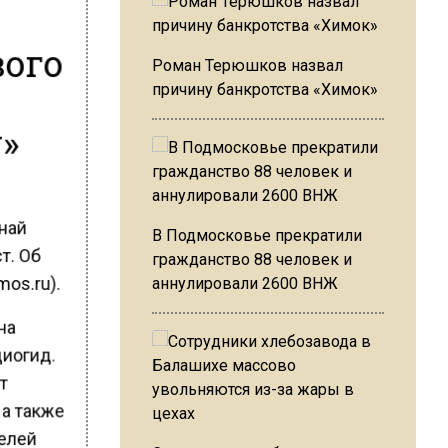
вого
Роман Терюшков назвал
причину банкротства «Химок»
»
знай
В Подмосковье прекратили
т. Об
гражданство 88 человек и
os.ru).
аннулировали 2600 ВНЖ
на
диогид.
т
 а также
елей