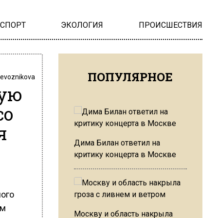
НСПОРТ
ЭКОЛОГИЯ
ПРОИСШЕСТВИЯ
ПОПУЛЯРНОЕ
revoznikova
вую
со
я
Дима Билан ответил на
критику концерта в Москве
ного
ом
Москву и область накрыла