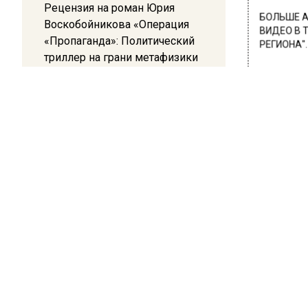
Рецензия на роман Юрия
БОЛЬШЕ А
Воскобойникова «Операция
ВИДЕО В 
«Пропаганда»: Политический
РЕГИОНА".
триллер на грани метафизики
ПОДПИСЫВ
08:45
НОВОС
Белгород попал под атаку
беспилотников — жители
Новости
слышали взрывы
21:13
Подмосковные врачи спасли
младенца весом 650 граммов
КУЛЬ
Жит
16:58
В Москве 2 августа ограничат
рас
движение на Ильинке из-за