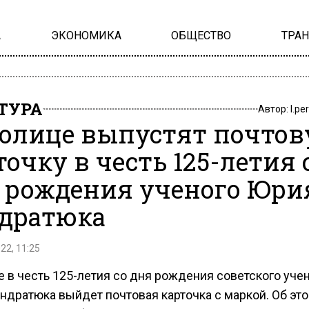
А
ЭКОНОМИКА
ОБЩЕСТВО
ТРА
ТУРА
Автор:
l.pe
толице выпустят почто
точку в честь 125-летия 
 рождения ученого Юри
дратюка
22, 11:25
 в честь 125-летия со дня рождения советского уче
ндратюка выйдет почтовая карточка с маркой. Об эт