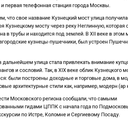
и первая телефонная станция города Москвы.
м, что свое название Кузнецкий мост улица получила
ря Кузнецкому мосту через реку Неглинную, которая 
а в трубы и находится под землей. В XII веке в этом 
вгородские кузнецы-пушечники, был устроен Пушеч
в дальнейшем улица стала привлекать внимание купц
ангов и сословий. Так, в XIX веке облик Кузнецкого м
ся: были построены доходные и торговые дома, в м
вые архитектурные стили как, например, модерн (ар 
ести Московского региона сообщали, что самыми
ованными гидами ЦППК с начала года по Подмосков
скурсии по Истре, Коломне и Сергиевому Посаду.