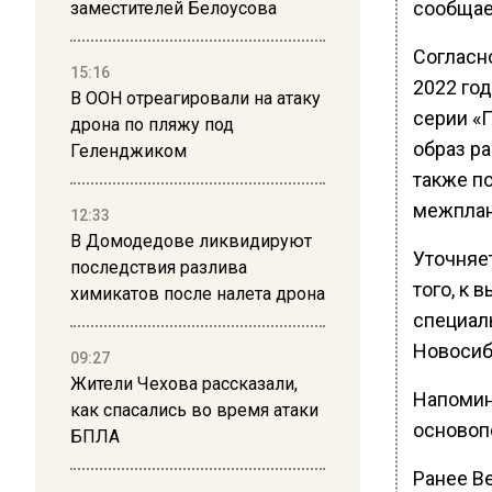
сообщае
заместителей Белоусова
Согласн
15:16
2022 год
В ООН отреагировали на атаку
серии «
дрона по пляжу под
образ р
Геленджиком
также п
межплан
12:33
В Домодедове ликвидируют
Уточняе
последствия разлива
того, к 
химикатов после налета дрона
специал
Новосиб
09:27
Жители Чехова рассказали,
Напомин
как спасались во время атаки
основоп
БПЛА
Ранее В