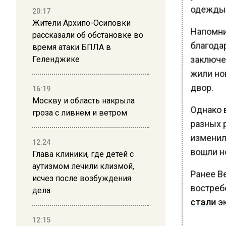
одежды 
20:17
Жители Архипо-Осиповки
Напомни
рассказали об обстановке во
благода
время атаки БПЛА в
заключен
Геленджике
жили но
двор.
16:19
Москву и область накрыла
Однако 
гроза с ливнем и ветром
разных р
изменил
12:24
вошли но
Глава клиники, где детей с
аутизмом лечили клизмой,
Ранее В
исчез после возбуждения
востреб
дела
стали
эк
12:15