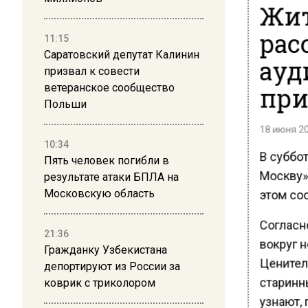
Жит
рас
11:15
Саратовский депутат Калинин
ауд
призвал к совести
при
ветеранское сообщество
Польши
18 июня 20
10:34
В суббот
Пять человек погибли в
Москву»
результате атаки БПЛА на
этом со
Московскую область
Согласн
21:36
вокруг 
Гражданку Узбекистана
Ценител
депортируют из России за
старинны
коврик с триколором
узнают,