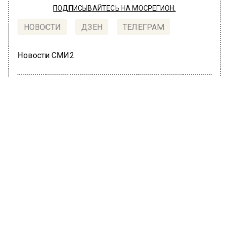
ПОДПИСЫВАЙТЕСЬ НА МОСРЕГИОН:
НОВОСТИ
ДЗЕН
ТЕЛЕГРАМ
Новости СМИ2
ПРОИСШЕСТВИЯ
Автор:
Юлия Варсегова
Москвичка перепутала квартиру,
вызвала полицию, считая, что её
обокрали
20 июня 2022, 11:02
Жительница столицы в состоянии
алкогольного опьянения вернулась домой.
Женщина пыталась в дверной замок