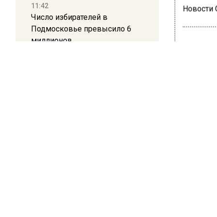
11:42
Новости
Число избирателей в
Подмосковье превысило 6
миллионов
11:15
ПРОИ
Саратовский депутат Калинин
В Н
призвал к совести
ветеранское сообщество
обв
Польши
кра
10:34
Пять человек погибли в
20 июня 20
результате атаки БПЛА на
В Наро-
Московскую область
краже и
городск
21:36
прокура