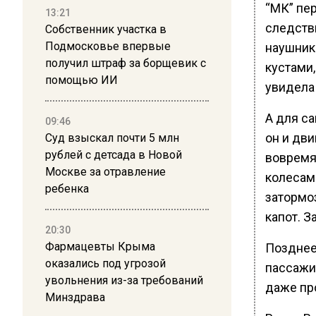
“МК” пер
13:21
следств
Собственник участка в
Подмосковье впервые
наушник
получил штраф за борщевик с
кустами
помощью ИИ
увидела
А для са
09:46
он и дви
Суд взыскал почти 5 млн
рублей с детсада в Новой
вовремя
Москве за отравление
колесам
ребенка
затормоз
капот. З
20:30
Фармацевты Крыма
Позднее
оказались под угрозой
пассажир
увольнения из-за требований
даже про
Минздрава