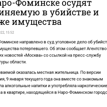
аро-Фоминске осудят
иняемую в убийстве и
же имущества
22, 15:52
Фоминске направлено в суд уголовное дело об убийст
мущества потерпевшего. Об этом сообщает Агентство
их новостей «Москва» со ссылкой на пресс-службу
туры области.
ваемой оказалась местная жительница. По версии
я, 9 января текущего года она вместе со знакомым
ла алкогольные напитки и употребляла наркотически
а в квартире, находящейся в Наро-Фоминском город