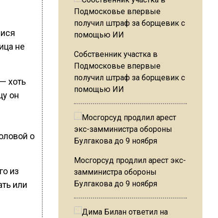
мися
ица не
Собственник участка в
Подмосковье впервые
получил штраф за борщевик с
— хоть
помощью ИИ
цу он
головой о
Мосгорсуд продлил арест экс-
го из
замминистра обороны
Булгакова до 9 ноября
ать или