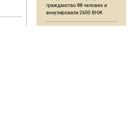
гражданство 88 человек и
аннулировали 2600 ВНЖ
 Карташова
Сотрудники хлебозавода в
Балашихе массово
увольняются из-за жары в
цехах
ве и
Резкое похолодание с