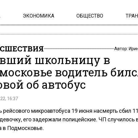
А
ЭКОНОМИКА
ОБЩЕСТВО
ТРА
СШЕСТВИЯ
Автор:
Ири
вший школьницу в
московье водитель билс
овой об автобус
22, 16:37
ь рейсового микроавтобуса 19 июня насмерть сбил 11
девочку, его задержали полицейские. ЧП случилось 
а в Подмосковье.