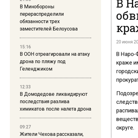
В Н
В Минобороны
обв
перераспределили
обязанности трех
кра
заместителей Белоусова
20 июня 20
15:16
В Наро-
В ООН отреагировали на атаку
дрона по пляжу под
краже и
Геленджиком
городск
прокура
12:33
Подозре
В Домодедове ликвидируют
следстви
последствия разлива
химикатов после налета дрона
распива
веществ
округе.
09:27
Жители Чехова рассказали,