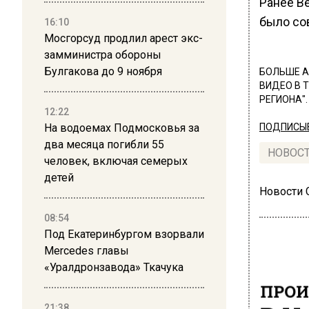
Ранее В
было с
16:10
Мосгорсуд продлил арест экс-
замминистра обороны
Булгакова до 9 ноября
БОЛЬШЕ А
ВИДЕО В 
РЕГИОНА".
12:22
На водоемах Подмосковья за
ПОДПИСЫВ
два месяца погибли 55
НОВОС
человек, включая семерых
детей
Новости
08:54
Под Екатеринбургом взорвали
Mercedes главы
«Уралдронзавода» Ткачука
ПРОИ
21:38