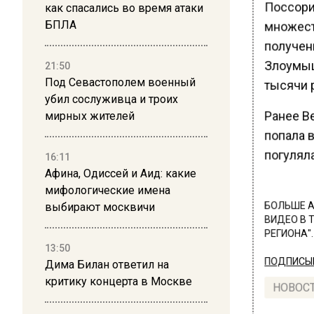
Поссори
как спасались во время атаки
БПЛА
множест
получен
Злоумыш
21:50
Под Севастополем военный
тысячи 
убил сослуживца и троих
Ранее В
мирных жителей
попала в
погулял
16:11
Афина, Одиссей и Аид: какие
мифологические имена
выбирают москвичи
БОЛЬШЕ А
ВИДЕО В 
РЕГИОНА".
13:50
ПОДПИСЫВ
Дима Билан ответил на
критику концерта в Москве
НОВОС