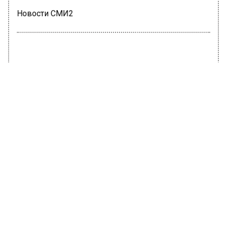
Новости СМИ2
ОБЩЕСТВО
Автор:
Татьяна Карташова
Режиссер Оганесян назвал
недостатки ресторанов Москвы
20 июня 2022, 10:16
Известный сценарист, режиссер Эдуард
Оганесян раскрыл недостатки ресторанов
Москвы. Об этом сообщает «Мослента».
Он заявил, что ему всегда казалось
странным наполнение города пафосными
заведениями, у которых невероятно дорогой