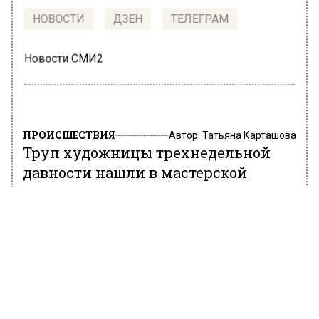
НОВОСТИ
ДЗЕН
ТЕЛЕГРАМ
Новости СМИ2
ПРОИСШЕСТВИЯ
Автор:
Татьяна Карташова
Труп художницы трехнедельной
давности нашли в мастерской
Москвы
20 июня 2022, 13:53
В помещении одной из художественных
мастерских Москвы было найдено тело
художницы. По предварительным данным,
она скончалась около трех-четырех недель