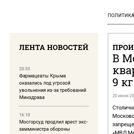
ПОЛИТИК
ЛЕНТА НОВОСТЕЙ
ПРОИ
В М
ква
20:30
Фармацевты Крыма
9 к
оказались под угрозой
увольнения из-за требований
20 июня 20
Минздрава
Столичн
16:10
Московс
Мосгорсуд продлил арест экс-
запреще
замминистра обороны
«МВД Ме