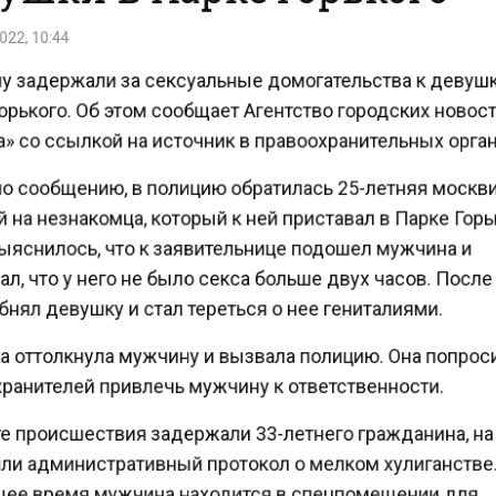
22, 10:44
 задержали за сексуальные домогательства к девуш
рького. Об этом сообщает Агентство городских новос
» со ссылкой на источник в правоохранительных орга
о сообщению, в полицию обратилась 25-летняя москв
на незнакомца, который к ней приставал в Парке Гор
ыяснилось, что к заявительнице подошел мужчина и
л, что у него не было секса больше двух часов. После
нял девушку и стал тереться о нее гениталиями.
 оттолкнула мужчину и вызвала полицию. Она попро
ранителей привлечь мужчину к ответственности.
е происшествия задержали 33-летнего гражданина, на
ли административный протокол о мелком хулиганстве
ее время мужчина находится в спецпомещении для