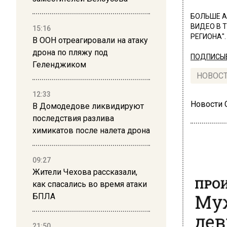
БОЛЬШЕ А
ВИДЕО В 
15:16
РЕГИОНА".
В ООН отреагировали на атаку
дрона по пляжу под
ПОДПИСЫВ
Геленджиком
НОВОС
12:33
Новости
В Домодедове ликвидируют
последствия разлива
химикатов после налета дрона
09:27
Жители Чехова рассказали,
ПРОИ
как спасались во время атаки
Муж
БПЛА
дев
21:50