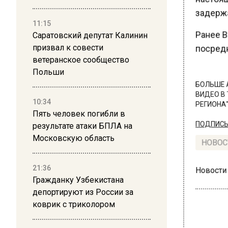
задержа
11:15
Ранее Ве
Саратовский депутат Калинин
призвал к совести
посредн
ветеранское сообщество
Польши
БОЛЬШЕ А
ВИДЕО В 
10:34
РЕГИОНА".
Пять человек погибли в
результате атаки БПЛА на
ПОДПИСЫВ
Московскую область
НОВОС
21:36
Новости
Гражданку Узбекистана
депортируют из России за
коврик с триколором