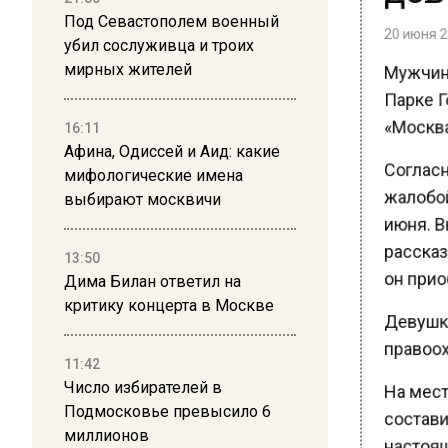
Под Севастополем военный
20 июня 20
убил сослуживца и троих
Мужчину
мирных жителей
Парке Го
«Москва
16:11
Афина, Одиссей и Аид: какие
Согласн
мифологические имена
жалобой 
выбирают москвичи
июня. В
рассказа
13:50
он приоб
Дима Билан ответил на
критику концерта в Москве
Девушка
правоох
11:42
Число избирателей в
На мест
Подмосковье превысило 6
состави
миллионов
настоящ