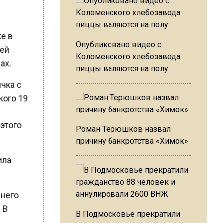
ке в
тей
Опубликовано видео с
Коломенского хлебозавода:
нах.
пиццы валяются на полу
ичка с
ького 19
 этого
Роман Терюшков назвал
причину банкротства «Химок»
сила
 него
. В
В Подмосковье прекратили