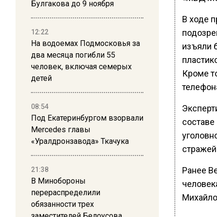
Булгакова до 9 ноября
В ходе 
подозре
12:22
На водоемах Подмосковья за
изъяли б
два месяца погибли 55
пластико
человек, включая семерых
Кроме то
детей
телефон
08:54
Эксперти
Под Екатеринбургом взорвали
составе
Mercedes главы
уголовн
«Уралдронзавода» Ткачука
стражей
Ранее В
21:38
В Минобороны
человека
перераспределили
Михайло
обязанности трех
заместителей Белоусова