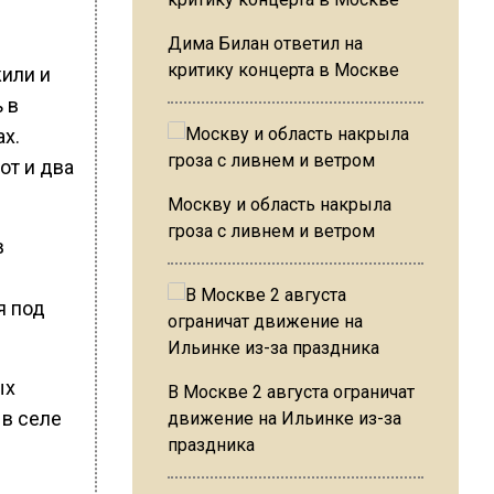
Дима Билан ответил на
критику концерта в Москве
жили и
 в
ах.
от и два
Москву и область накрыла
гроза с ливнем и ветром
в
я под
ых
В Москве 2 августа ограничат
 в селе
движение на Ильинке из-за
праздника