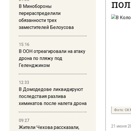
по
В Минобороны
перераспределили
обязанности трех
заместителей Белоусова
15:16
В ООН отреагировали на атаку
дрона по пляжу под
Геленджиком
12:33
В Домодедове ликвидируют
последствия разлива
химикатов после налета дрона
Фото: СК 
09:27
21 июня 20
Жители Чехова рассказали,