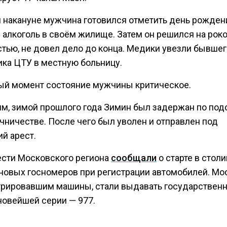
 накануне мужчина готовился отметить день рожден
 алкоголь в своём жилище. Затем он решился на роко
стью, не довел дело до конца. Медики увезли бывше
ика ЦТУ в местную больницу.
ый момент состояние мужчины критическое.
м, зимой прошлого года Зимин был задержан по по
чничестве. После чего был уволен и отправлен под
й арест.
ести Московского региона
сообщали
о старте в стол
новых госномеров при регистрации автомобилей. Мо
трировавшим машины, стали выдавать государствен
новейшей серии — 977.