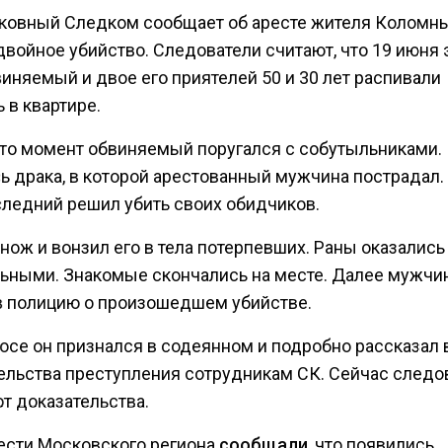
овный Следком сообщает об аресте жителя Коломн
двойное убийство. Следователи считают, что 19 июня 
иняемый и двое его приятелей 50 и 30 лет распивали
 в квартире.
-то момент обвиняемый поругался с собутыльниками.
ь драка, в которой арестованный мужчина пострадал
следний решил убить своих обидчиков.
нож и вонзил его в тела потерпевших. Раны оказались
ьными. Знакомые скончались на месте. Далее мужчи
в полицию о произошедшем убийстве.
осе он признался в содеянном и подробно рассказал
ельства преступления сотрудникам СК. Сейчас следо
т доказательства.
ести Московского региона
сообщали
, что появились