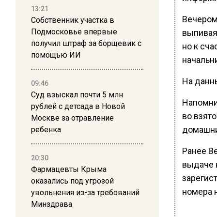
13:21
Вечером
Собственник участка в
Подмосковье впервые
выпивая
получил штраф за борщевик с
но к сча
помощью ИИ
начальн
На данн
09:46
Суд взыскал почти 5 млн
Напомни
рублей с детсада в Новой
во взято
Москве за отравление
домашни
ребенка
Ранее В
20:30
выдаче 
Фармацевты Крыма
зарегис
оказались под угрозой
номера 
увольнения из-за требований
Минздрава