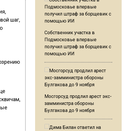
ия,
вой шаг,
го
Собственник участка в
Подмосковье впервые
получил штраф за борщевик с
помощью ИИ
дозрению
ице
Мосгорсуд продлил арест экс-
сквичам,
замминистра обороны
ные
Булгакова до 9 ноября