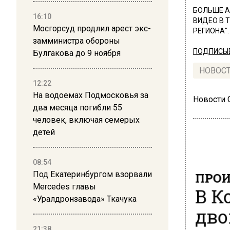
БОЛЬШЕ А
16:10
ВИДЕО В 
Мосгорсуд продлил арест экс-
РЕГИОНА".
замминистра обороны
ПОДПИСЫВ
Булгакова до 9 ноября
НОВОС
12:22
На водоемах Подмосковья за
Новости
два месяца погибли 55
человек, включая семерых
детей
08:54
ПРОИ
Под Екатеринбургом взорвали
В К
Mercedes главы
«Уралдронзавода» Ткачука
дво
21:38