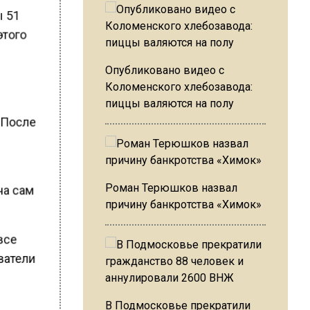
ы 51
этого
Опубликовано видео с
Коломенского хлебозавода:
пиццы валяются на полу
. После
Роман Терюшков назвал
на сам
причину банкротства «Химок»
 все
ватели
В Подмосковье прекратили