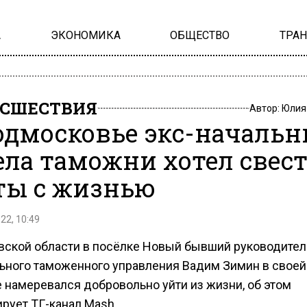
А
ЭКОНОМИКА
ОБЩЕСТВО
ТРА
СШЕСТВИЯ
Автор:
Юлия
одмосковье экс-начальн
ела таможни хотел свес
ты с жизнью
22, 10:49
вской области в посёлке Новый бывший руководител
ьного таможенного управления Вадим Зимин в своей
е намеревался добровольно уйти из жизни, об этом
рует ТГ-канал Mash.