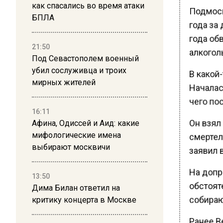
как спасались во время атаки
Подмоск
БПЛА
года за 
года обв
21:50
алкоголь
Под Севастополем военный
убил сослуживца и троих
В какой
мирных жителей
Началас
чего по
16:11
Он взял 
Афина, Одиссей и Аид: какие
мифологические имена
смертел
выбирают москвичи
заявил 
На допр
13:50
обстоят
Дима Билан ответил на
критику концерта в Москве
собираю
Ранее В