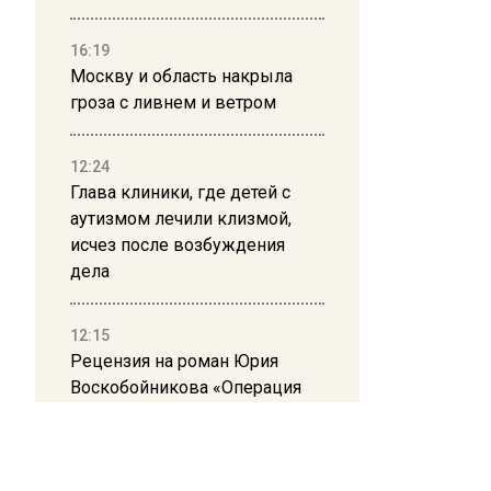
16:19
Москву и область накрыла
гроза с ливнем и ветром
12:24
Глава клиники, где детей с
аутизмом лечили клизмой,
исчез после возбуждения
дела
12:15
Рецензия на роман Юрия
Воскобойникова «Операция
«Пропаганда»: Политический
триллер на грани метафизики