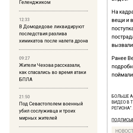
Геленджиком
На кадр
вещи и 
12:33
В Домодедове ликвидируют
поступк
последствия разлива
пострад
химикатов после налета дрона
вызвали
Ранее В
09:27
Жители Чехова рассказали,
подробн
как спасались во время атаки
поймали 
БПЛА
БОЛЬШЕ А
21:50
ВИДЕО В 
Под Севастополем военный
РЕГИОНА".
убил сослуживца и троих
мирных жителей
ПОДПИСЫВ
НОВОС