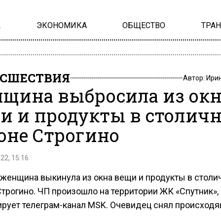
А
ЭКОНОМИКА
ОБЩЕСТВО
ТРА
СШЕСТВИЯ
Автор:
Ири
щина выбросила из окн
и и продукты в столич
оне Строгино
22, 15:16
 женщина выкинула из окна вещи и продукты в столи
Строгино. ЧП произошло на территории ЖК «Спутник»,
рует телеграм-канал MSK. Очевидец снял происходя