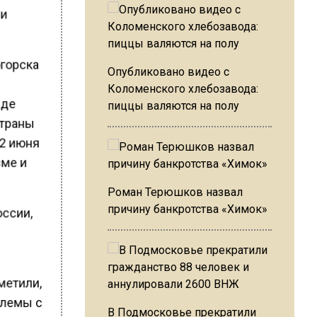
 и
огорска
Опубликовано видео с
Коломенского хлебозавода:
жде
пиццы валяются на полу
страны
22 июня
зме и
Роман Терюшков назвал
причину банкротства «Химок»
оссии,
метили,
облемы с
В Подмосковье прекратили