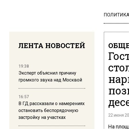
ПОЛИТИК
ЛЕНТА НОВОСТЕЙ
ОБЩЕ
Гос
сто
19:38
Эксперт объяснил причину
нар
громкого звука над Москвой
поз
16:57
дес
В ГД рассказали о намерениях
остановить беспорядочную
22 июня 20
застройку на участках
На площ