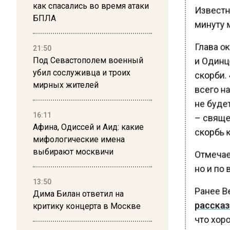
как спасались во время атаки
Известно
БПЛА
минуту 
Глава о
21:50
и Одинцо
Под Севастополем военный
убил сослуживца и троих
скорби.
мирных жителей
всего н
не будет
16:11
– священ
Афина, Одиссей и Аид: какие
скорбь к
мифологические имена
выбирают москвичи
Отмечает
но и по 
13:50
Ранее В
Дима Билан ответил на
рассказ
критику концерта в Москве
что хоро