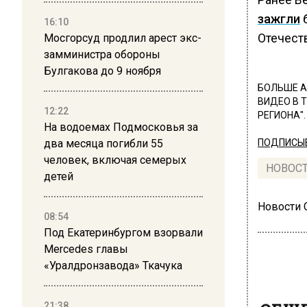
зажгли
б
16:10
Отечест
Мосгорсуд продлил арест экс-
замминистра обороны
Булгакова до 9 ноября
БОЛЬШЕ А
ВИДЕО В 
12:22
РЕГИОНА".
На водоемах Подмосковья за
два месяца погибли 55
ПОДПИСЫВ
человек, включая семерых
НОВОС
детей
Новости
08:54
Под Екатеринбургом взорвали
Mercedes главы
«Уралдронзавода» Ткачука
ОБЩЕ
21:38