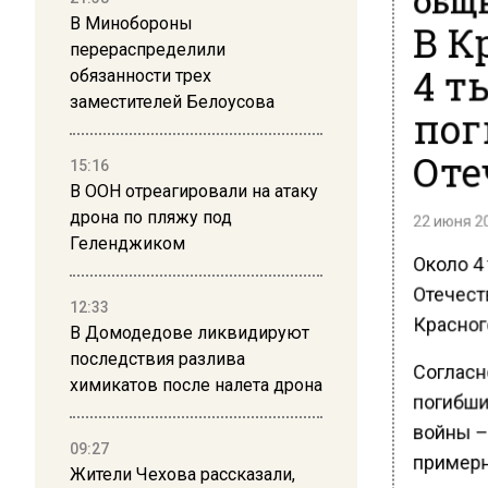
В К
В Минобороны
перераспределили
4 т
обязанности трех
заместителей Белоусова
пог
Оте
15:16
В ООН отреагировали на атаку
дрона по пляжу под
22 июня 20
Геленджиком
Около 4 
Отечест
12:33
Красног
В Домодедове ликвидируют
последствия разлива
Согласн
химикатов после налета дрона
погибши
войны – 
09:27
примерн
Жители Чехова рассказали,