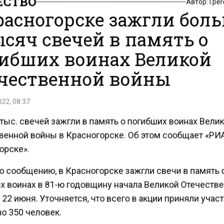
расногорске зажгли бол
ысяч свечей в память о
ибших воинах Великой
чественной войны
22, 08:37
тыс. свечей зажгли в память о погибших воинах Вели
венной войны в Красногорске. Об этом сообщает «Р
орске».
о сообщению, в Красногорске зажгли свечи в память 
х воинах в 81-ю годовщину начала Великой Отечеств
22 июня. Уточняется, что всего в акции приняли учас
о 350 человек.