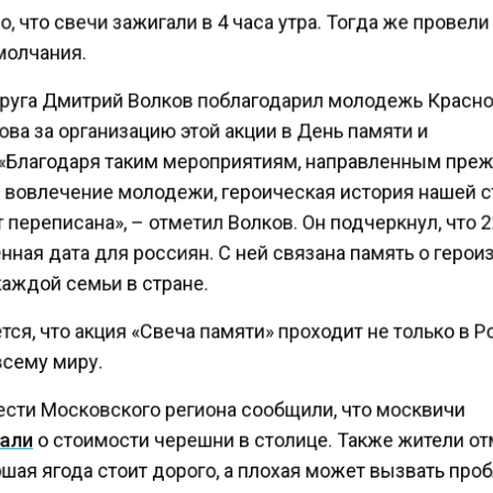
, что свечи зажигали в 4 часа утра. Тогда же провели
молчания.
круга Дмитрий Волков поблагодарил молодежь Красн
ва за организацию этой акции в День памяти и
 «Благодаря таким мероприятиям, направленным пре
а вовлечение молодежи, героическая история нашей 
 переписана», – отметил Волков. Он подчеркнул, что 
ная дата для россиян. С ней связана память о герои
аждой семьи в стране.
ся, что акция «Свеча памяти» проходит не только в Р
всему миру.
ести Московского региона сообщили, что москвичи
али
о стоимости черешни в столице. Также жители от
шая ягода стоит дорого, а плохая может вызвать пр