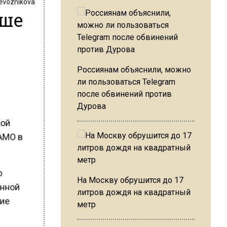
ьше
Россиянам объяснили, можно
ли пользоваться Telegram
после обвинений против
Дурова
кой
ИАМО в
о
На Москву обрушится до 17
енной
литров дождя на квадратный
тие
метр