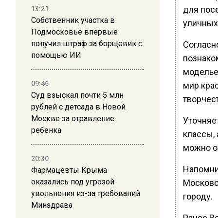
для пос
13:21
Собственник участка в
уличных
Подмосковье впервые
получил штраф за борщевик с
Согласн
помощью ИИ
познако
моделье
09:46
мир крас
Суд взыскал почти 5 млн
творчест
рублей с детсада в Новой
Москве за отравление
Уточняет
ребенка
классы,
можно о
20:30
Напомни
Фармацевты Крыма
оказались под угрозой
Московс
увольнения из-за требований
городу.
Минздрава
Ранее В