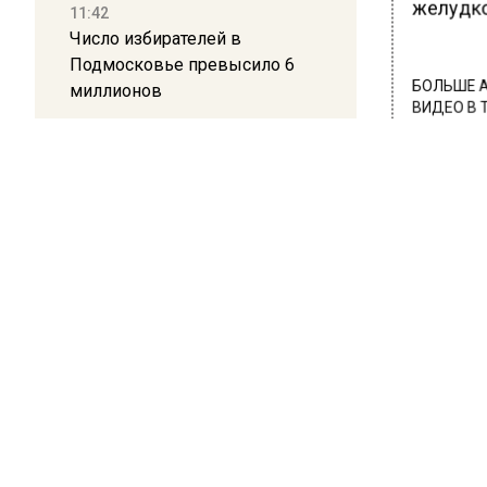
желудко
11:42
Число избирателей в
Подмосковье превысило 6
миллионов
БОЛЬШЕ А
ВИДЕО В 
РЕГИОНА".
11:15
ПОДПИСЫВ
Саратовский депутат Калинин
призвал к совести
НОВОС
ветеранское сообщество
Польши
Новости
10:34
Пять человек погибли в
результате атаки БПЛА на
Московскую область
ОБЩЕ
В К
21:36