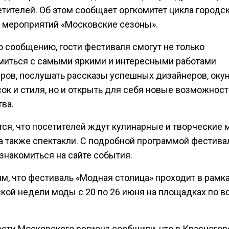
етителей. Об этом сообщает оргкомитет цикла городс
 мероприятий «Московские сезоны».
о сообщению, гости фестиваля смогут не только
миться с самыми яркими и интересными работами
ров, послушать рассказы успешных дизайнеров, окун
ок и стиля, но и открыть для себя новые возможнос
ва.
ся, что посетителей ждут кулинарные и творческие 
 а также спектакли. С подробной программой фестива
знакомиться на сайте события.
м, что фестиваль «Модная столица» проходит в рамк
кой недели моды с 20 по 26 июня на площадках по в
ести Московского региона сообщили, что в Красногор