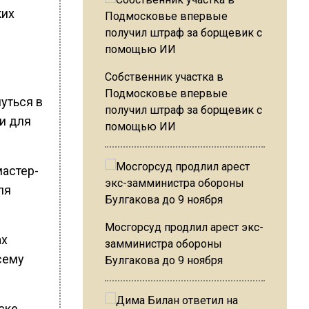
ких
Собственник участка в
Подмосковье впервые
уться в
получил штраф за борщевик с
ти для
помощью ИИ
мастер-
ля
Мосгорсуд продлил арест экс-
ах
замминистра обороны
сему
Булгакова до 9 ноября
ске