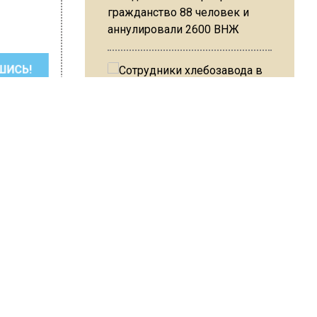
гражданство 88 человек и
аннулировали 2600 ВНЖ
ШИСЬ!
Сотрудники хлебозавода в
Балашихе массово
увольняются из-за жары в
цехах
revoznikova
ьше
Резкое похолодание с