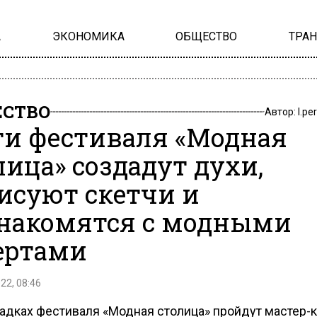
А
ЭКОНОМИКА
ОБЩЕСТВО
ТРА
СТВО
Автор:
l.pe
ти фестиваля «Модная
лица» создадут духи,
исуют скетчи и
накомятся с модными
ертами
22, 08:46
адках фестиваля «Модная столица» пройдут мастер-