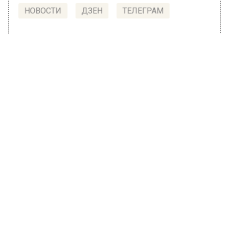
НОВОСТИ
ДЗЕН
ТЕЛЕГРАМ
Новости СМИ2
ОБЩЕСТВО
Автор:
Юлия Варсегова
IKEA сворачивается: компания
начала присылать уведомления ТЦ
о расторжении договора аренды
22 июня 2022, 09:17
Покинувшая Российскую Федерацию IKEA
начала рассылать уведомления в торговые
центры, где находятся магазины компании о
досрочном расторжении аренды, об этом