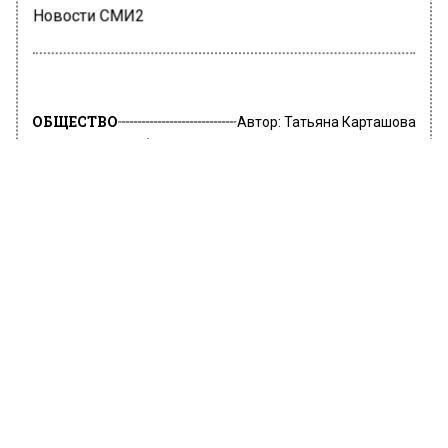
Новости СМИ2
ОБЩЕСТВО
Автор:
Татьяна Карташова
«Спартак» будет участвовать в
матче за Суперкубок
22 июня 2022, 14:19
Московский «Спартак» решил поехать в
Санкт-Петербург на игру за Суперкубок,
которая состоится против «Зенита». Об этом
сообщили на сайте клуба.
Напомним, что ранее стоял вопрос о
возможном бойкоте этого матча со стороны
красно-белых в связи с несправедливым с