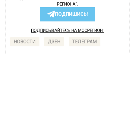
РЕГИОНА".
ПОДПИШИСЬ!
ПОДПИСЫВАЙТЕСЬ НА МОСРЕГИОН:
НОВОСТИ
ДЗЕН
ТЕЛЕГРАМ
Новости СМИ2
ОБЩЕСТВО
Автор:
l.perevoznikova
В Москве День молодежи отметят в
парке «Музеон»
22 июня 2022, 09:30
В парке искусств «Музеон» 26 июня пройдет