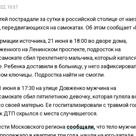
22, 10:57
ей пострадали за сутки в российской столице от нае
, передвигающихся на самокатах. Об этом сообщает 
мации источника, 21 июня в 18:00 во дворе дома,
женного на Ленинском проспекте, подросток на
амокате сбил трехлетнего мальчика, который каталс
. Ребенка доставили в больницу, у него зафиксирова
ом ключицы. Подростка найти не смогли.
1 июня в 17:30 на улице Довженко мужчина на
самокате сбил пятилетнюю девочку, которая гуляла в
о своей матерью. Ее госпитализировали с травмой го
к ДТП скрылся с места случившегося.
ести Московского региона
сообщали,
что тело мужчи
пролежало в квартире три года, нашли на юго-западе