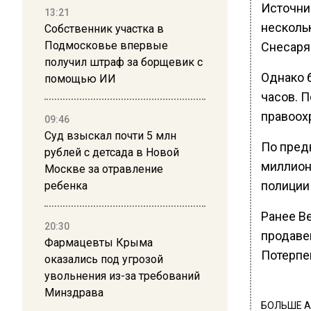
Источни
13:21
несколь
Собственник участка в
Подмосковье впервые
Снесаря 
получил штраф за борщевик с
Однако 
помощью ИИ
часов. П
правоох
09:46
Суд взыскал почти 5 млн
По пред
рублей с детсада в Новой
миллион
Москве за отравление
полиции
ребенка
Ранее В
20:30
продавец
Фармацевты Крыма
Потерпе
оказались под угрозой
увольнения из-за требований
Минздрава
БОЛЬШЕ А