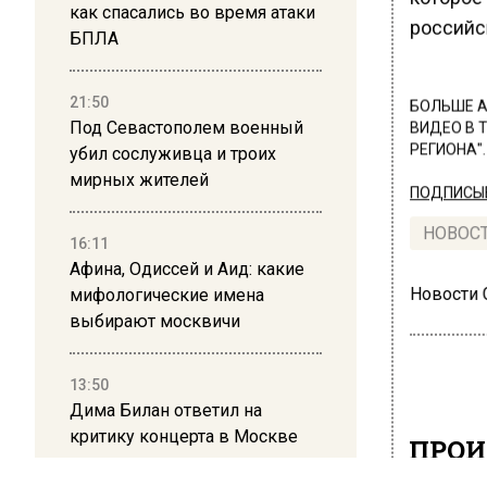
как спасались во время атаки
российс
БПЛА
21:50
БОЛЬШЕ А
Под Севастополем военный
ВИДЕО В 
РЕГИОНА".
убил сослуживца и троих
мирных жителей
ПОДПИСЫВ
НОВОС
16:11
Афина, Одиссей и Аид: какие
мифологические имена
Новости
выбирают москвичи
13:50
Дима Билан ответил на
критику концерта в Москве
ПРОИ