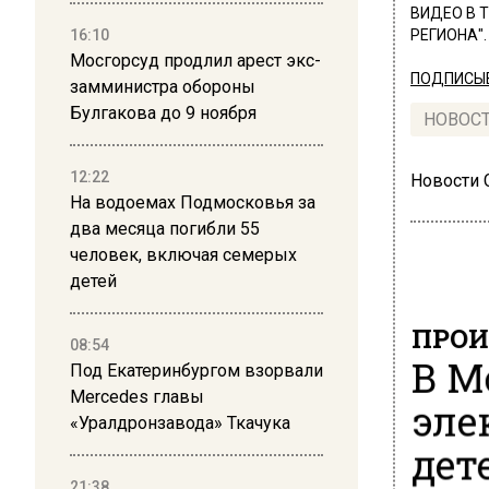
ВИДЕО В 
16:10
РЕГИОНА".
Мосгорсуд продлил арест экс-
ПОДПИСЫВ
замминистра обороны
Булгакова до 9 ноября
НОВОС
12:22
Новости
На водоемах Подмосковья за
два месяца погибли 55
человек, включая семерых
детей
ПРОИ
08:54
В М
Под Екатеринбургом взорвали
Mercedes главы
эле
«Уралдронзавода» Ткачука
дет
21:38