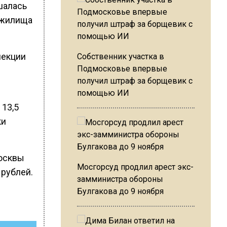
шалась
з жилища
лекции
Собственник участка в
Подмосковье впервые
получил штраф за борщевик с
помощью ИИ
13,5
ки
Москвы
Мосгорсуд продлил арест экс-
 рублей.
замминистра обороны
Булгакова до 9 ноября