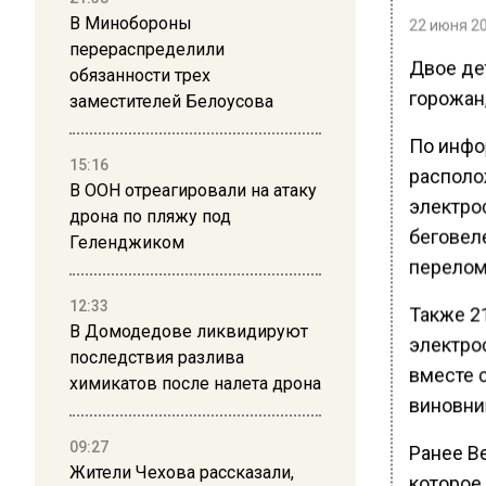
В Минобороны
22 июня 20
перераспределили
Двое дет
обязанности трех
горожан
заместителей Белоусова
По инфор
15:16
располо
В ООН отреагировали на атаку
электрос
дрона по пляжу под
беговеле
Геленджиком
перелом
12:33
Также 2
В Домодедове ликвидируют
электро
последствия разлива
вместе с
химикатов после налета дрона
виновни
09:27
Ранее В
Жители Чехова рассказали,
которое 