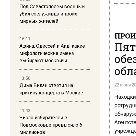
Под Севастополем военный
убил сослуживца и троих
мирных жителей
ПРОИ
16:11
Пят
Афина, Одиссей и Аид: какие
мифологические имена
обе
выбирают москвичи
обл
13:50
22 июня 20
Дима Билан ответил на
критику концерта в Москве
Находки
сотрудн
11:42
обнаруж
Число избирателей в
Агентст
Подмосковье превысило 6
учрежде
миллионов