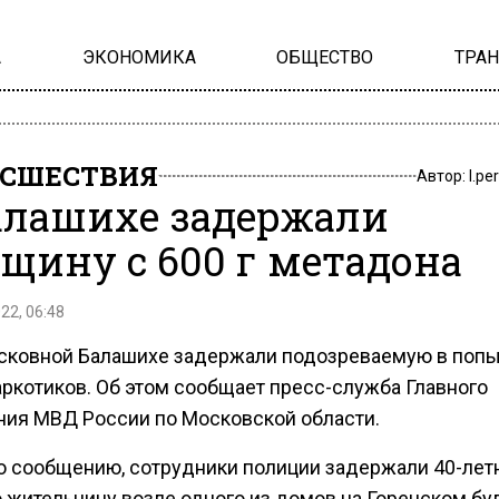
А
ЭКОНОМИКА
ОБЩЕСТВО
ТРА
СШЕСТВИЯ
Автор:
l.pe
алашихе задержали
щину с 600 г метадона
22, 06:48
сковной Балашихе задержали подозреваемую в поп
аркотиков. Об этом сообщает пресс-служба Главного
ния МВД России по Московской области.
о сообщению, сотрудники полиции задержали 40-ле
 жительницу возле одного из домов на Горенском бу