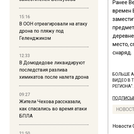
Ранее В
времен
15:16
замести
В ООН отреагировали на атаку
предмет
дрона по пляжу под
деревне
Геленджиком
место, 
снаряд.
12:33
В Домодедове ликвидируют
последствия разлива
БОЛЬШЕ А
химикатов после налета дрона
ВИДЕО В 
РЕГИОНА".
09:27
ПОДПИСЫВ
Жители Чехова рассказали,
как спасались во время атаки
НОВОС
БПЛА
Новости
21:50