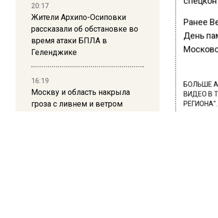
спецкон
20:17
Жители Архипо-Осиповки
Ранее Ве
рассказали об обстановке во
День пам
время атаки БПЛА в
Московск
Геленджике
16:19
БОЛЬШЕ А
Москву и область накрыла
ВИДЕО В 
гроза с ливнем и ветром
РЕГИОНА".
ПОДПИСЫВ
12:24
НОВОС
Глава клиники, где детей с
аутизмом лечили клизмой,
исчез после возбуждения
Новости
дела
12:15