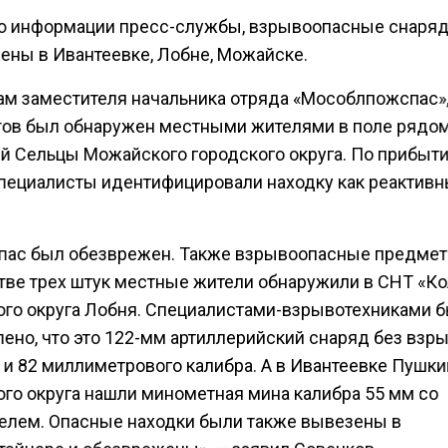
о информации пресс-службы, взрывоопасные снаря
ены в Ивантеевке, Лобне, Можайске.
ам заместителя начальника отряда «Мособлпожспас»,
ов был обнаружен местными жителями в поле рядом
й Сельцы Можайского городского округа. По прибыти
специалисты идентифицировали находку как реактив
пас был обезврежен. Также взрывоопасные предмет
тве трех штук местные жители обнаружили в СНТ «К
ого округа Лобня. Специалистами-взрывотехниками 
ено, что это 122-мм артиллерийский снаряд без взры
 и 82 миллиметрового калибра. А в Ивантеевке Пушк
ого округа нашли минометная мина калибра 55 мм со
елем. Опасные находки были также вывезены в