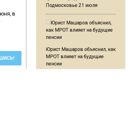
Подмосковье 21 июля
юня, в
у
Юрист Машаров объяснил, как
МРОТ влияет на будущие
ШИСЬ!
пенсии
МЧС предупредило об
опасности купания при
перепаде температуры в 10