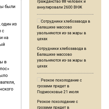
гражданство 88 человек и
ды были
аннулировали 2600 ВНЖ
 один из
 с
и на
ный
Сотрудники хлебозавода в
Балашихе массово
увольняются из-за жары в
ы в
цехах
олос»
было
вателя,
инского
Резкое похолодание с
грозами придет в