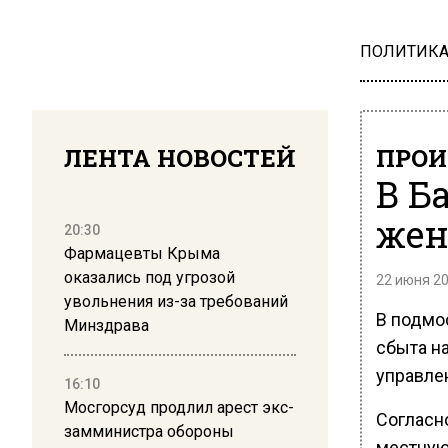
ПОЛИТИК
ЛЕНТА НОВОСТЕЙ
ПРОИ
В Б
жен
20:30
Фармацевты Крыма
оказались под угрозой
22 июня 20
увольнения из-за требований
В подмо
Минздрава
сбыта н
управле
16:10
Мосгорсуд продлил арест экс-
Согласн
замминистра обороны
местную