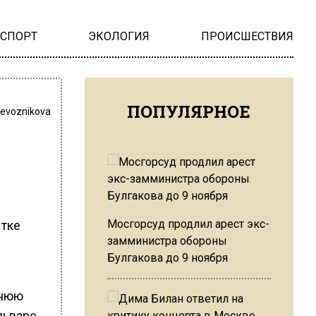
НСПОРТ
ЭКОЛОГИЯ
ПРОИСШЕСТВИЯ
ПОПУЛЯРНОЕ
revoznikova
Мосгорсуд продлил арест экс-
ытке
замминистра обороны
Булгакова до 9 ноября
тнюю
льваре