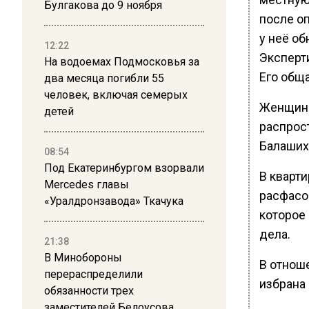
Булгакова до 9 ноября
после о
у неё о
12:22
Эксперти
На водоемах Подмосковья за
Его обща
два месяца погибли 55
человек, включая семерых
Женщина
детей
распрос
Балашихи
08:54
Под Екатеринбургом взорвали
В кварт
Mercedes главы
расфасо
«Уралдронзавода» Ткачука
которое
дела.
21:38
В Минобороны
В отнош
перераспределили
избрана
обязанности трех
заместителей Белоусова