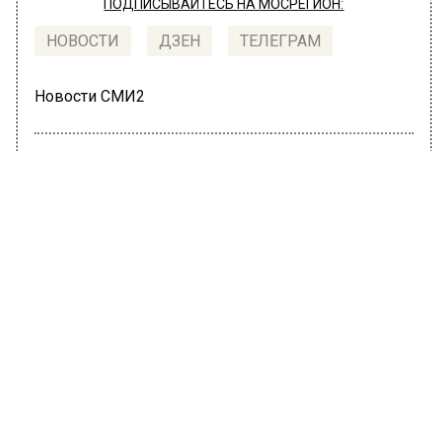
ПОДПИСЫВАЙТЕСЬ НА МОСРЕГИОН:
НОВОСТИ
ДЗЕН
ТЕЛЕГРАМ
Новости СМИ2
ПРОИСШЕСТВИЯ
Автор:
Татьяна Карташова
В столичной квартире нашли труп
мужчины, умершего три года назад
22 июня 2022, 10:48
Тело мужчины, которое пролежало в
квартире три года, нашли на юго-западе
российской столицы. Об этом сообщает
«МК».