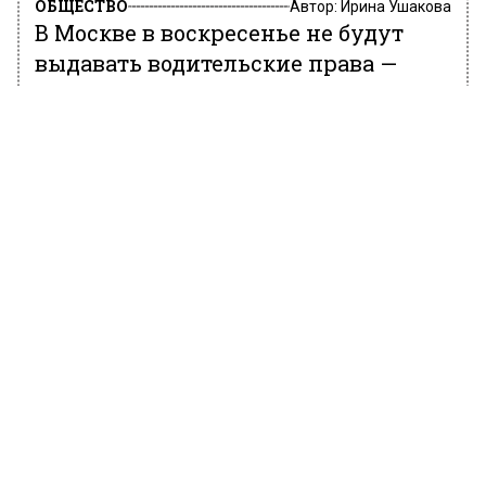
ОБЩЕСТВО
Автор:
Ирина Ушакова
В Москве в воскресенье не будут
выдавать водительские права —
ГИБДД
22 июня 2022, 19:53
Московские подразделения ГИБДД 26 июня
не будут выдавать водительские
удостоверения из-за технических работ в
ведомстве. Соответствующая информация
имеется на сайте ГУ МВД России по г.
Москве. Также не будет в этот день
проводиться регистрация ТС.
Всем записавшимся на прием на 26 июня,
предлагается получить услуги в другие
рабочие дни. Услуги предоставляются в