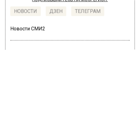
ПОДПИСЫВАЙТЕСЬ НА МОСРЕГИОН:
НОВОСТИ
ДЗЕН
ТЕЛЕГРАМ
Новости СМИ2
ОБЩЕСТВО
Автор:
Ирина Ушакова
Вера Брежнева высказалась о жизни
с Константином Меладзе
22 июня 2022, 17:50
Певица Вера Брежнева ответила на слухи о
разводе с мужем, продюсером
Константином Меладзе. Она не любит
афишировать подробности своей личной
жизни, но иногда делает небольшие