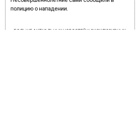
Несовершеннолетние сами сообщили в
полицию о нападении.
БОЛЬШЕ АКТУАЛЬНЫХ НОВОСТЕЙ И ЭКСКЛЮЗИВНЫХ
ВИДЕО В ТЕЛЕГРАМ-КАНАЛЕ "ВЕСТИ МОСКОВСКОГО
РЕГИОНА".
ПОДПИШИСЬ!
ПОДПИСЫВАЙТЕСЬ НА МОСРЕГИОН:
НОВОСТИ
ДЗЕН
ТЕЛЕГРАМ
Новости СМИ2
ОБЩЕСТВО
Автор:
Юлия Варсегова