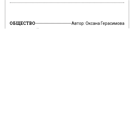
ОБЩЕСТВО
Автор:
Оксана Герасимова
Мавзолей Ленина и некрополь у
Кремлевской стены будут закрыты
25 июня для посетителей
23 июня 2022, 17:21
Мавзолей Владимира Ильича Ленина и
некрополь у Кремлевской стены 25 июня
закроют для посетителей. Об этом сообщает
Агенство городских новостей «Москва» со
ссылкой на центр по связям с прессой и
общественности Федеральной службы
охраны РФ.