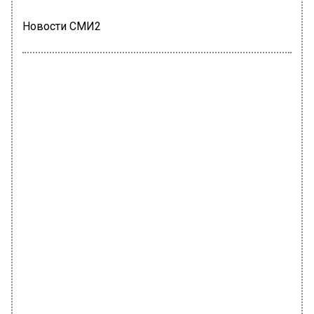
Новости СМИ2
ТРАНСПОРТ
Автор:
Оксана Герасимова
Продажу билетов на теплоходы с
открытой датой начали отменять в
столице
23 июня 2022, 21:46
Билеты с открытой датой на прогулочные
суда по Москве-реке, в которых не указана