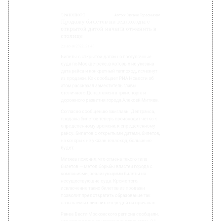
дата рейса и конкретный теплоход, исчезнут
из продажи. Как сообщает РИА Новости об
этом рассказал заместитель главы
столичного Департамента транспорта и
дорожного развития города Алексей Митяев.
Согласно сообщению замглавы Дептранса,
продажа билетов теперь происходит четко к
определенному времени, к определенному
рейсу. Билетов с открытыми датами, билетов,
на которых не указан теплоход, больше не
будет.
Митяев пояснил, что отмена такого типа
билетов — метод борьбы властей города с
компаниями, реализующими билеты на
несуществующие суда. Кроме того,
исключение таких билетов из продажи
позволит предотвратить образование так
называемых лишних очередей на причалах.