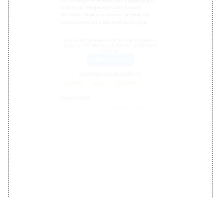
Ранее Вести Московского региона сообщали,
что летняя речная навигация
открылась
24
апреля на Северном речном вокзале
Москвые. Запущены первые регулярные
водные маршруты для круизных судов.
БОЛЬШЕ АКТУАЛЬНЫХ НОВОСТЕЙ И ЭКСКЛЮЗИВНЫХ
ВИДЕО В ТЕЛЕГРАМ-КАНАЛЕ "ВЕСТИ МОСКОВСКОГО
РЕГИОНА".
ПОДПИШИСЬ!
ПОДПИСЫВАЙТЕСЬ НА МОСРЕГИОН:
НОВОСТИ
ДЗЕН
ТЕЛЕГРАМ
Новости СМИ2