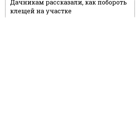
Дачникам рассказали, как побороть
клещей на участке
23 июня 2022, 23:09
Издание utro.ru сообщает, как прогнать этих
вредных насекомых со своей территории. На
участке нужно выкосить всю лишнюю
зелень, поскольку на ней и обитают клещи.
Траву, оставшуюся после уборки, следует
сжечь или выкинуть за границы огорода.
Также бороться с клещами помогают
ромашка и полынь. Насекомые не смогут
пролезть через густые насаждения, поэтому
нужно посадить их по периметру участка.
Уточняется, что эти насекомые боятся сока