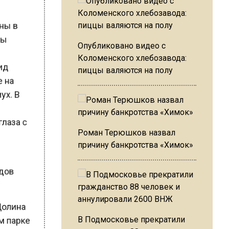
аны в
озы
Опубликовано видео с
е
Коломенского хлебозавода:
вид
пиццы валяются на полу
хе на
мух. В
глаза с
Роман Терюшков назвал
ь
причину банкротства «Химок»
видов
«Долина
В Подмосковье прекратили
ом парке