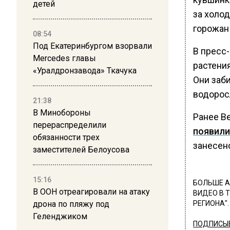
детей
за холо
горожан
08:54
Под Екатеринбургом взорвали
В пресс-
Mercedes главы
растени
«Уралдронзавода» Ткачука
Они заб
водорос
21:38
В Минобороны
Ранее В
перераспределили
появили
обязанности трех
занесено
заместителей Белоусова
15:16
БОЛЬШЕ А
В ООН отреагировали на атаку
ВИДЕО В 
дрона по пляжу под
РЕГИОНА".
Геленджиком
ПОДПИСЫВ