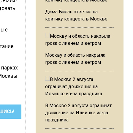
довать
Дима Билан ответил на
критику концерта в Москве
ные
.
тание
Москву и область накрыла
гроза с ливнем и ветром
 парках
 Москвы
В Москве 2 августа ограничат
ШИСЬ!
движение на Ильинке из-за
праздника