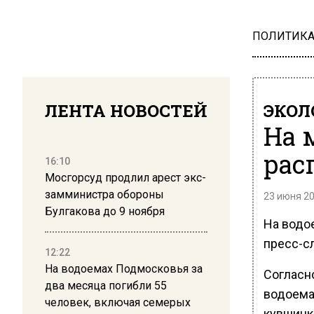
ПОЛИТИК
ЛЕНТА НОВОСТЕЙ
ЭКОЛ
На 
рас
16:10
Мосгорсуд продлил арест экс-
замминистра обороны
23 июня 20
Булгакова до 9 ноября
На водо
пресс-с
12:22
На водоемах Подмосковья за
Согласн
два месяца погибли 55
водоема
человек, включая семерых
кувшинки