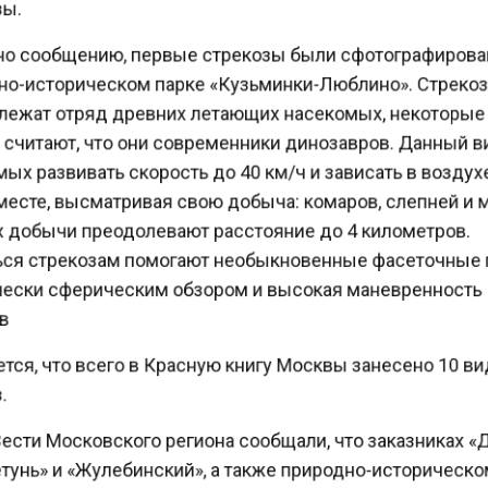
о сообщению, первые стрекозы были сфотографиров
о-историческом парке «Кузьминки-Люблино». Стрек
ежат отряд древних летающих насекомых, некоторы
считают, что они современники динозавров. Данный 
х развивать скорость до 40 км/ч и зависать в возду
есте, высматривая свою добыча: комаров, слепней и 
 добычи преодолевают расстояние до 4 километров.
ся стрекозам помогают необыкновенные фасеточные 
ески сферическим обзором и высокая маневренност
ся, что всего в Красную книгу Москвы занесено 10 
ести Московского региона сообщали, что заказниках 
тунь» и «Жулебинский», а также природно-историческ