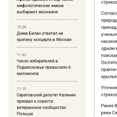
мифологические имена
Согласн
выбирают москвичи
природн
принадл
13:50
ученые 
Дима Билан ответил на
насекомы
критику концерта в Москве
одном м
поисках
11:42
Охотить
Число избирателей в
Подмосковье превысило 6
практич
миллионов
крыльев
Уточняет
11:15
стрекоз.
Саратовский депутат Калинин
призвал к совести
Ранее В
ветеранское сообщество
реки Се
Польши