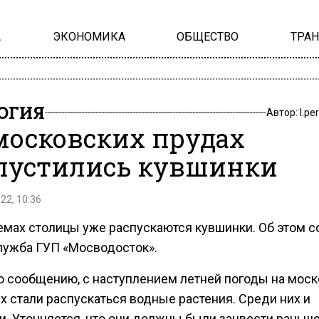
А
ЭКОНОМИКА
ОБЩЕСТВО
ТРА
ОГИЯ
Автор:
l.pe
московских прудах
пустились кувшинки
22, 10:36
емах столицы уже распускаются кувшинки. Об этом 
лужба ГУП «Мосводосток».
о сообщению, с наступлением летней погоды на мос
х стали распускаться водные растения. Среди них и
. Уточняется, что они должны были зацвести раньше,