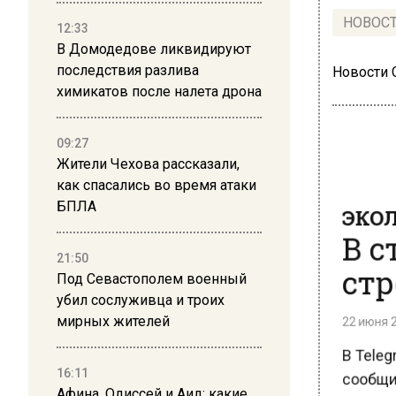
НОВОС
12:33
В Домодедове ликвидируют
последствия разлива
Новости
химикатов после налета дрона
09:27
Жители Чехова рассказали,
как спасались во время атаки
ЭКОЛ
БПЛА
В с
стр
21:50
Под Севастополем военный
убил сослуживца и троих
22 июня 20
мирных жителей
В Teleg
сообщил
16:11
стрекоз
Афина, Одиссей и Аид: какие