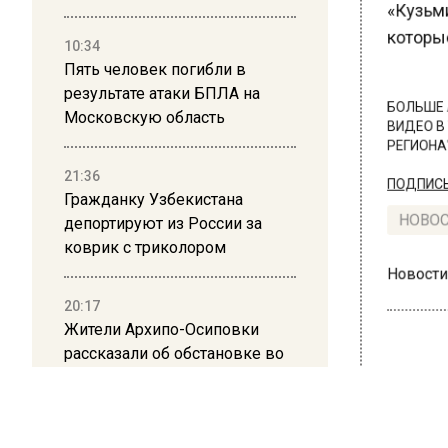
«Кузьми
которые
10:34
Пять человек погибли в
результате атаки БПЛА на
БОЛЬШЕ А
Московскую область
ВИДЕО В 
РЕГИОНА".
21:36
ПОДПИСЫВ
Гражданку Узбекистана
депортируют из России за
НОВОС
коврик с триколором
Новости
20:17
Жители Архипо-Осиповки
рассказали об обстановке во
время атаки БПЛА в
Геленджике
ЭКОЛ