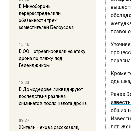
вышеопи
В Минобороны
перераспределили
обследов
обязанности трех
желудка,
заместителей Белоусова
позвоноч
Уточняе
15:16
В ООН отреагировали на атаку
процесс
дрона по пляжу под
первона
Геленджиком
Кроме то
одышка, 
12:33
В Домодедове ликвидируют
Ранее В
последствия разлива
известн
химикатов после налета дрона
обширны
Известно
09:27
лет. Же
Жители Чехова рассказали,