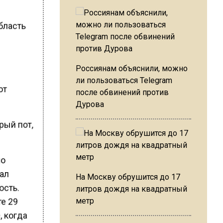
область
Россиянам объяснили, можно
ли пользоваться Telegram
от
после обвинений против
Дурова
рый пот,
ло
тал
На Москву обрушится до 17
ость.
литров дождя на квадратный
метр
те 29
, когда