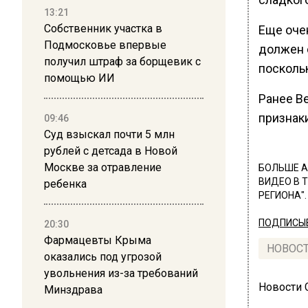
13:21
Собственник участка в
Еще оче
Подмосковье впервые
должен 
получил штраф за борщевик с
посколь
помощью ИИ
Ранее В
признак
09:46
Суд взыскал почти 5 млн
рублей с детсада в Новой
Москве за отравление
БОЛЬШЕ А
ВИДЕО В 
ребенка
РЕГИОНА".
ПОДПИСЫВ
20:30
Фармацевты Крыма
НОВОС
оказались под угрозой
увольнения из-за требований
Новости
Минздрава