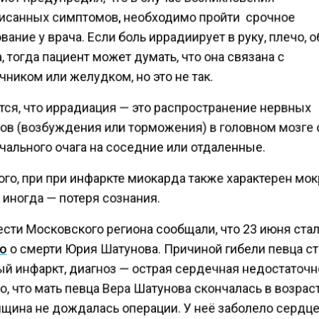
санных симптомов, необходимо пройти срочное
ание у врача. Если боль иррадиирует в руку, плечо, 
 тогда пациент может думать, что она связана с
ником или желудком, но это не так.
тся, что иррадиация — это распространение нервных
ов (возбуждения или торможения) в головном мозге 
чального очага на соседние или отдаленные.
го, при при инфаркте миокарда также характерен мок
иногда — потеря сознания.
ести Московского региона сообщали, что 23 июня ста
о
о смерти Юрия Шатунова. Причиной гибели певца с
й инфаркт, диагноз — острая сердечная недостаточн
, что мать певца Вера Шатунова скончалась в возрас
нщина не дождалась операции. У неё заболело сердце