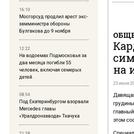
16:10
Мосгорсуд продлил арест экс-
замминистра обороны
Булгакова до 9 ноября
ОБЩЕ
Кар
12:22
сим
На водоемах Подмосковья за
два месяца погибли 55
на 
человек, включая семерых
детей
23 июня 20
Давящая
08:54
Под Екатеринбургом взорвали
грудины
Mercedes главы
главный
«Уралдронзавода» Ткачука
этом со
Специал
21:38