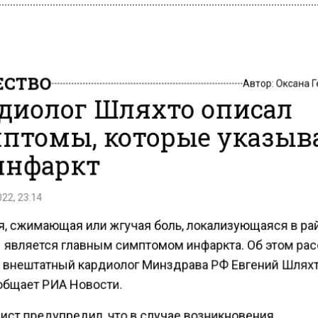
СТВО
Автор:
Оксана 
диолог Шляхто описал
птомы, которые указыв
инфаркт
22, 23:14
, сжимающая или жгучая боль, локализующаяся в ра
 является главным симптомом инфаркта. Об этом ра
 внештатный кардиолог Минздрава РФ Евгений Шляхт
общает РИА Новости.
ист предупредил, что в случае возникновения