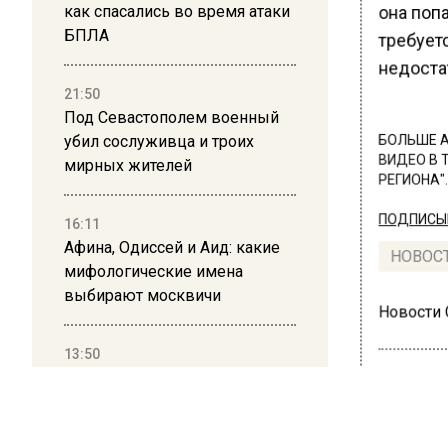
как спасались во время атаки
она поп
БПЛА
требует
недоста
21:50
Под Севастополем военный
убил сослуживца и троих
БОЛЬШЕ А
ВИДЕО В 
мирных жителей
РЕГИОНА".
ПОДПИСЫВ
16:11
Афина, Одиссей и Аид: какие
НОВОС
мифологические имена
выбирают москвичи
Новости
13:50
Дима Билан ответил на
критику концерта в Москве