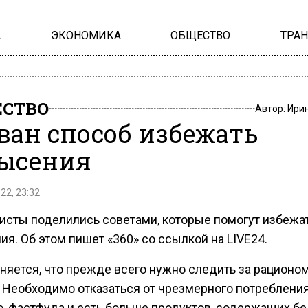
А
ЭКОНОМИКА
ОБЩЕСТВО
ТРА
СТВО
Автор:
Ири
ван способ избежать
ысения
22, 23:32
исты поделились советами, которые помогут избежа
я. Об этом пишет «360» со ссылкой на LIVE24.
чняется, что прежде всего нужно следить за рационо
. Необходимо отказаться от чрезмерного потреблени
о, фастфуда и есть больше продуктов, содержащих бе