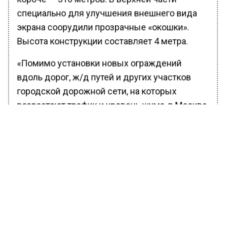
специально для улучшения внешнего вида
экрана соорудили прозрачные «окошки».
Высота конструкции составляет 4 метра.
«Помимо установки новых ограждений
вдоль дорог, ж/д путей и других участков
городской дорожной сети, на которых
возрастают трафик и уровень шума, в Москве
заменяют устаревшие панели на
существующих экранах. Все новые экраны
выполнены в единой стилистике, что
позволяет существенно сократить затраты
на обслуживание и упростить ремонт в
будущем»,— добавил Акулов.
Ранее Вести Московского региона сообщали,