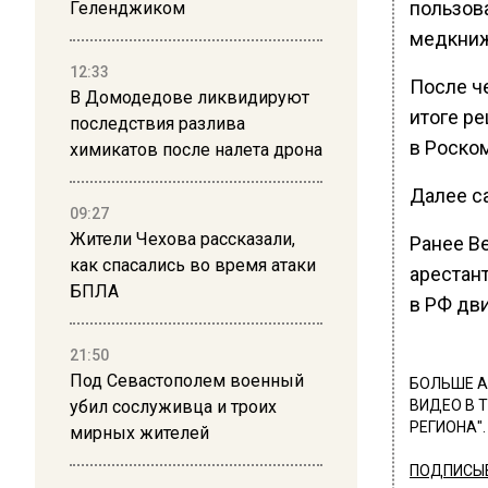
пользов
Геленджиком
медкниж
12:33
После че
В Домодедове ликвидируют
итоге р
последствия разлива
в Роско
химикатов после налета дрона
Далее с
09:27
Жители Чехова рассказали,
Ранее В
как спасались во время атаки
арестан
БПЛА
в РФ дв
21:50
Под Севастополем военный
БОЛЬШЕ А
убил сослуживца и троих
ВИДЕО В 
РЕГИОНА".
мирных жителей
ПОДПИСЫВ