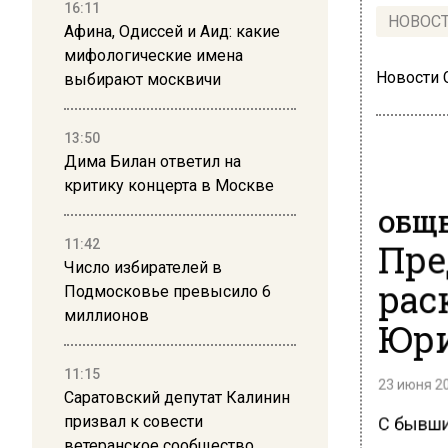
16:11
НОВОС
Афина, Одиссей и Аид: какие
мифологические имена
Новости
выбирают москвичи
13:50
Дима Билан ответил на
критику концерта в Москве
ОБЩЕ
Пре
11:42
Число избирателей в
рас
Подмосковье превысило 6
миллионов
Юри
11:15
23 июня 20
Саратовский депутат Калинин
С бывши
призвал к совести
ветеранское сообщество