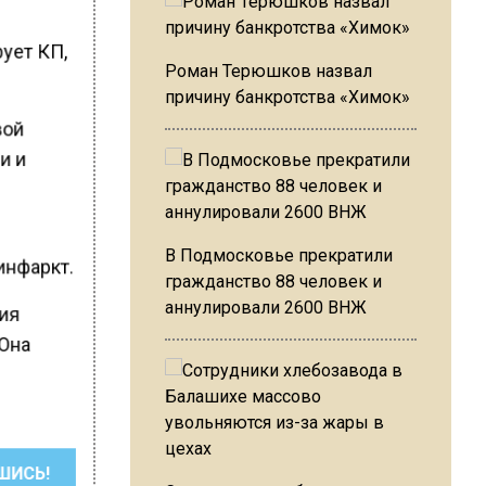
ует КП,
Роман Терюшков назвал
причину банкротства «Химок»
вой
и и
В Подмосковье прекратили
инфаркт.
гражданство 88 человек и
аннулировали 2600 ВНЖ
рия
 Она
ШИСЬ!