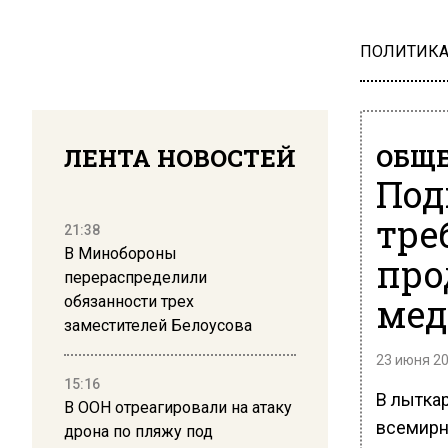
ПОЛИТИК
ЛЕНТА НОВОСТЕЙ
ОБЩЕ
Под
тре
21:38
В Минобороны
про
перераспределили
мед
обязанности трех
заместителей Белоусова
23 июня 20
15:16
В лытка
В ООН отреагировали на атаку
всемирно
дрона по пляжу под