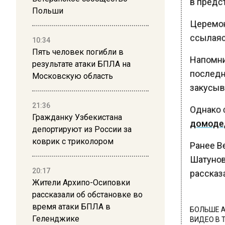
в предс
Польши
Церемон
ссылаясь
10:34
Пять человек погибли в
Напомни
результате атаки БПЛА на
последни
Московскую область
закусыва
21:36
Однако 
Гражданку Узбекистана
домоде
депортируют из России за
коврик с триколором
Ранее В
Шатунов
20:17
рассказа
Жители Архипо-Осиповки
рассказали об обстановке во
время атаки БПЛА в
БОЛЬШЕ А
Геленджике
ВИДЕО В 