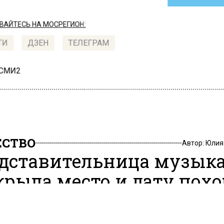
АЙТЕСЬ НА МОСРЕГИОН:
ТИ
ДЗЕН
ТЕЛЕГРАМ
 СМИ2
СТВО
Автор:
Юлия
дставительница музык
крыла место и дату пох
я Шатунова