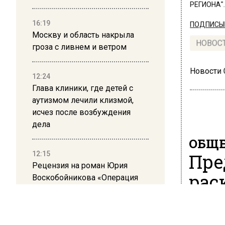
РЕГИОНА".
16:19
ПОДПИСЫВ
Москву и область накрыла
НОВОС
гроза с ливнем и ветром
Новости
12:24
Глава клиники, где детей с
аутизмом лечили клизмой,
исчез после возбуждения
дела
ОБЩЕ
12:15
Пре
Рецензия на роман Юрия
рас
Воскобойникова «Операция
«Пропаганда»: Политический
Юри
триллер на грани метафизики