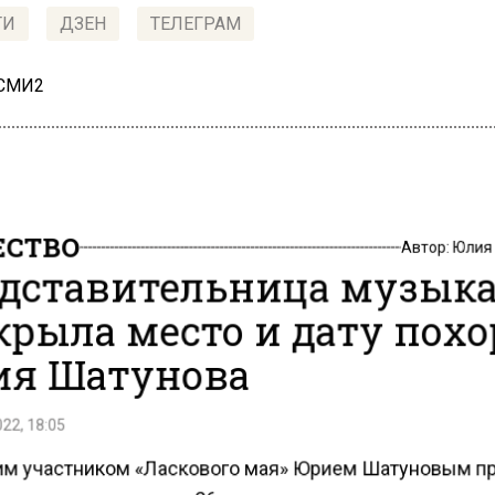
ТИ
ДЗЕН
ТЕЛЕГРАМ
 СМИ2
СТВО
Автор:
Юлия
дставительница музык
крыла место и дату пох
я Шатунова
22, 18:05
м участником «Ласкового мая» Юрием Шатуновым п