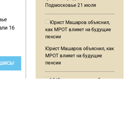
Подмосковье 21 июля
вье
али 16
Юрист Машаров объяснил, как
МРОТ влияет на будущие
пенсии
ШИСЬ!
МЧС предупредило об
опасности купания при
перепаде температуры в 10