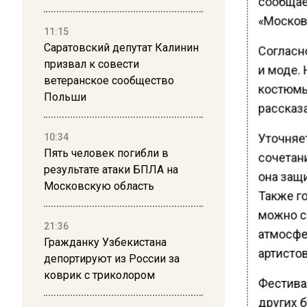
сообщае
«Москов
11:15
Саратовский депутат Калинин
Согласн
призвал к совести
и моде.
ветеранское сообщество
костюмы
Польши
рассказа
Уточняе
10:34
Пять человек погибли в
сочетан
результате атаки БПЛА на
она защи
Московскую область
Также г
можно с
21:36
атмосфе
Гражданку Узбекистана
артистов
депортируют из России за
коврик с триколором
Фестива
других 