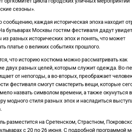
т оргкомитет цикла городских уличных мероприятий
ские сезоны».
о сообщению, каждая историческая эпоха находит о
 На бульварах Москвы гостям фестиваля дадут увиде
 из разных исторических эпох и понять, что может
ть платье о великих событиях прошлого.
тся, что историю костюма можно рассматривать как
ие двух разных целей, которым служит одежда. Во-п
щает от непогоды, а во-вторых, преображает человек
ости фестиваля смогут смастерить вещи, которые сег
мело назвать символом времени, а также окунуться 
ру модного стиля разных эпох и насладиться высту
.
ль разместится на Сретенском, Страстном, Покровск
бульварах с 20 по 26 июня. С подробной программой 