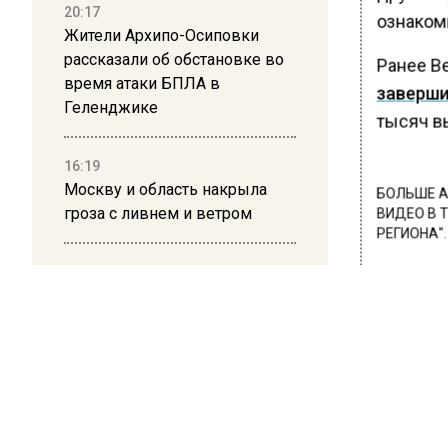
20:17
ознаком
Жители Архипо-Осиповки
рассказали об обстановке во
Ранее В
время атаки БПЛА в
заверш
Геленджике
тысяч в
16:19
Москву и область накрыла
БОЛЬШЕ А
гроза с ливнем и ветром
ВИДЕО В 
РЕГИОНА".
12:24
ПОДПИСЫВ
Глава клиники, где детей с
НОВОС
аутизмом лечили клизмой,
исчез после возбуждения
дела
Новости
12:15