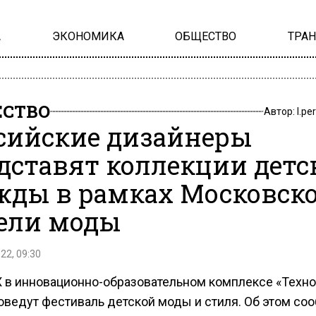
А
ЭКОНОМИКА
ОБЩЕСТВО
ТРА
СТВО
Автор:
l.pe
сийские дизайнеры
дставят коллекции детс
жды в рамках Московск
ели моды
22, 09:30
 в инновационно-образовательном комплексе «Техно
оведут фестиваль детской моды и стиля. Об этом со