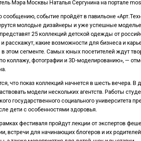
тель Мэра Москвы Наталья Сергунина на портале mos.
о сообщению, событие пройдёт в павильоне «Арт.Техн
ерутся молодые дизайнеры и уже успешные модель
 представят 25 коллекций детской одежды от россий
 и расскажут, какие возможности для бизнеса и карь
 в этом сегменте. Самых юных посетителей ждут тво
 по коллажу, фотографии и 3D-моделированию», — отм
на.
ся, что показ коллекций начнется в шесть вечера. В
аствовать модели нескольких агентств. Работы студ
кого государственного социального университета пр
исле дети с особенностями здоровья.
 рамках фестиваля пройдут лекции от экспертов феше
ии, встречи для начинающих блогеров и их родителей
, а также мероприятия для детей, шоу и выставки.