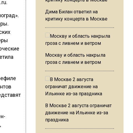
ru.
Дима Билан ответил на
оград».
критику концерта в Москве
еры.
ских
еры
рческие
Москву и область накрыла
етила
гроза с ливнем и ветром
 дефиле
ентов
едставят
В Москве 2 августа ограничат
движение на Ильинке из-за
н-
праздника
,