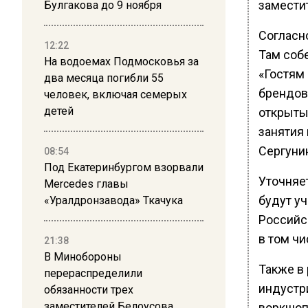
замести
Булгакова до 9 ноября
Согласн
12:22
Там соб
На водоемах Подмосковья за
«Гостям
два месяца погибли 55
брендов
человек, включая семерых
детей
открыты
занятия
Сергуни
08:54
Под Екатеринбургом взорвали
Уточняет
Mercedes главы
будут уч
«Уралдронзавода» Ткачука
Российс
в том ч
21:38
В Минобороны
Также в
перераспределили
индустр
обязанности трех
заместителей Белоусова
воркшопы