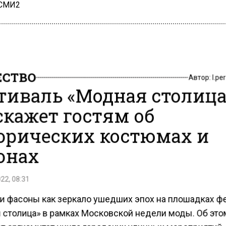
 СМИ2
СТВО
Автор:
l.pe
тиваль «Модная столица
скажет гостям об
орических костюмах и
онах
22, 08:31
и фасоны как зеркало ушедших эпох на плошадках ф
 столица» в рамках Московской недели моды. Об это