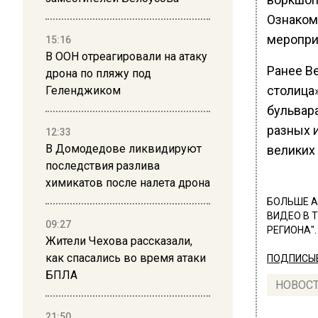
Ознаком
меропри
15:16
В ООН отреагировали на атаку
Ранее В
дрона по пляжу под
столица
Геленджиком
бульвар
разных и
12:33
В Домодедове ликвидируют
великих
последствия разлива
химикатов после налета дрона
БОЛЬШЕ А
ВИДЕО В 
09:27
РЕГИОНА".
Жители Чехова рассказали,
как спасались во время атаки
ПОДПИСЫВ
БПЛА
НОВОС
21:50