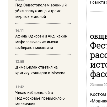
Новости
Под Севастополем военный
убил сослуживца и троих
мирных жителей
16:11
ОБЩЕ
Афина, Одиссей и Аид: какие
Фес
мифологические имена
выбирают москвичи
рас
ист
13:50
Дима Билан ответил на
фас
критику концерта в Москве
23 июня 20
11:42
Число избирателей в
Костюм 
Подмосковье превысило 6
«Модная
миллионов