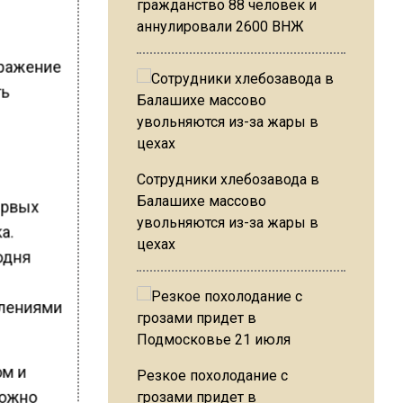
гражданство 88 человек и
аннулировали 2600 ВНЖ
тражение
ть
Сотрудники хлебозавода в
Балашихе массово
ервых
увольняются из-за жары в
а.
цехах
одня
в
плениями
ом и
Резкое похолодание с
можно
грозами придет в