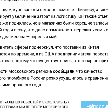
ловам, курс валюты сегодня помогает бизнесу, а так
рует увеличение затрат на логистику. Он также отмет
е же поднялись, но в магазинах были хорошие запасы
й год и весну, что дало возможность пережить самы
 два месяца — апрель и май.
витель сферы подчеркнул, что поставки из Китая
аются по времени, а из США предприниматели перест
 товар, потому что существует риск, что товар не при
ести Московского региона
сообщали
, что качество
ого пломбира в России резко ухудшилось в сравнени
елями прошлого года.
КТУАЛЬНЫХ НОВОСТЕЙ И ЭКСКЛЮЗИВНЫХ
ПОДПИ
ТЕЛЕГРАМ-КАНАЛЕ "ВЕСТИ МОСКОВСКОГО