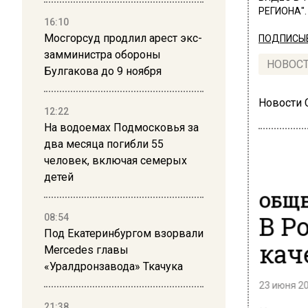
РЕГИОНА".
16:10
Мосгорсуд продлил арест экс-
ПОДПИСЫВ
замминистра обороны
НОВОС
Булгакова до 9 ноября
Новости
12:22
На водоемах Подмосковья за
два месяца погибли 55
человек, включая семерых
детей
ОБЩЕ
В Р
08:54
Под Екатеринбургом взорвали
кач
Mercedes главы
«Уралдронзавода» Ткачука
23 июня 20
21:38