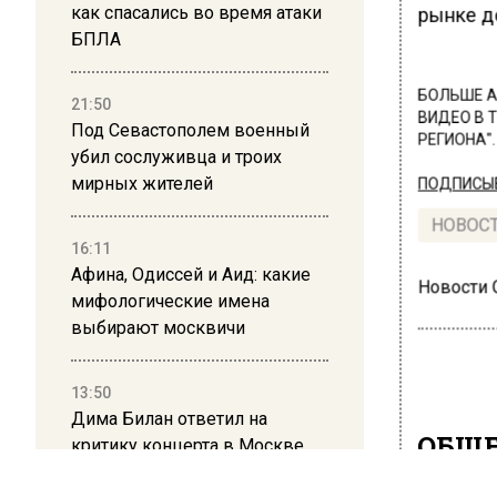
как спасались во время атаки
рынке д
БПЛА
БОЛЬШЕ А
21:50
ВИДЕО В 
Под Севастополем военный
РЕГИОНА".
убил сослуживца и троих
мирных жителей
ПОДПИСЫВ
НОВОС
16:11
Афина, Одиссей и Аид: какие
Новости
мифологические имена
выбирают москвичи
13:50
Дима Билан ответил на
ОБЩЕ
критику концерта в Москве
В Р