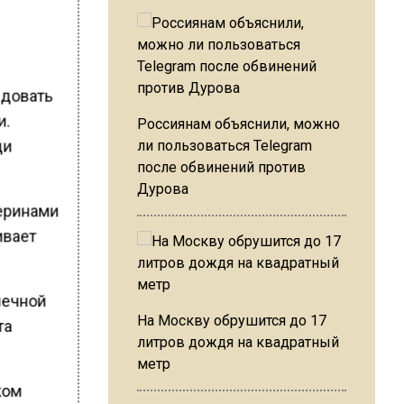
едовать
и.
Россиянам объяснили, можно
ди
ли пользоваться Telegram
после обвинений против
Дурова
теринами
ивает
шечной
На Москву обрушится до 17
та
литров дождя на квадратный
метр
ком