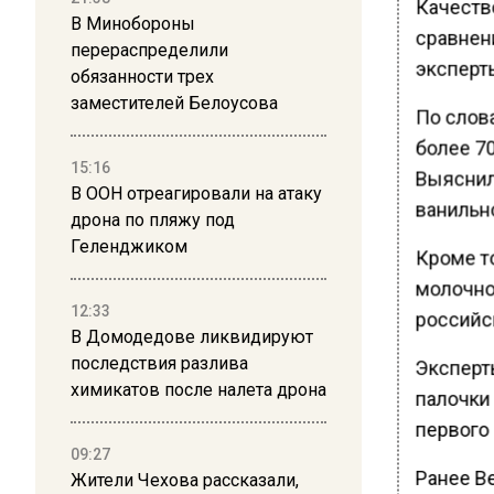
Качеств
В Минобороны
сравнен
перераспределили
эксперт
обязанности трех
заместителей Белоусова
По слов
более 7
15:16
Выяснил
В ООН отреагировали на атаку
ванильн
дрона по пляжу под
Геленджиком
Кроме т
молочно
12:33
российс
В Домодедове ликвидируют
последствия разлива
Эксперт
химикатов после налета дрона
палочки
первого 
09:27
Ранее В
Жители Чехова рассказали,