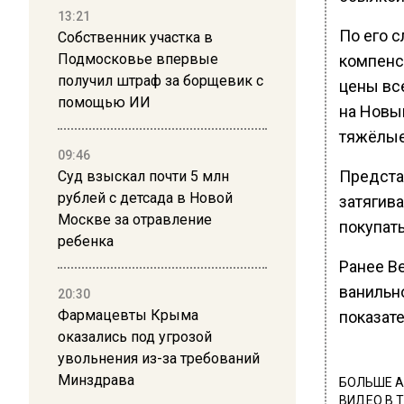
13:21
По его с
Собственник участка в
Подмосковье впервые
компенси
получил штраф за борщевик с
цены вс
помощью ИИ
на Новы
тяжёлые
09:46
Предста
Суд взыскал почти 5 млн
рублей с детсада в Новой
затягив
Москве за отравление
покупать
ребенка
Ранее В
ванильн
20:30
Фармацевты Крыма
показат
оказались под угрозой
увольнения из-за требований
Минздрава
БОЛЬШЕ А
ВИДЕО В 