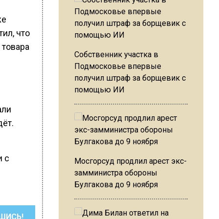
же
ил, что
 товара
Собственник участка в
е
Подмосковье впервые
получил штраф за борщевик с
помощью ИИ
али
дёт.
и с
Мосгорсуд продлил арест экс-
замминистра обороны
Булгакова до 9 ноября
ШИСЬ!