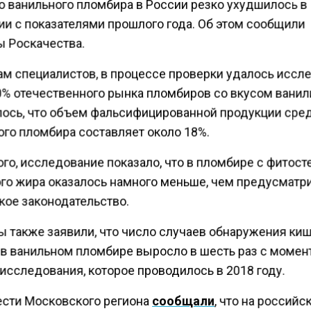
о ванильного пломбира в России резко ухудшилось в
ии с показателями прошлого года. Об этом сообщили
ы Роскачества.
ам специалистов, в процессе проверки удалось иссл
0% отечественного рынка пломбиров со вкусом ванил
ось, что объем фальсифицированной продукции сре
ого пломбира составляет около 18%.
ого, исследование показало, что в пломбире с фитос
го жира оказалось намного меньше, чем предусматр
кое законодательство.
ы также заявили, что число случаев обнаружения ки
 в ванильном пломбире выросло в шесть раз с момен
исследования, которое проводилось в 2018 году.
ести Московского региона
сообщали
, что на российс