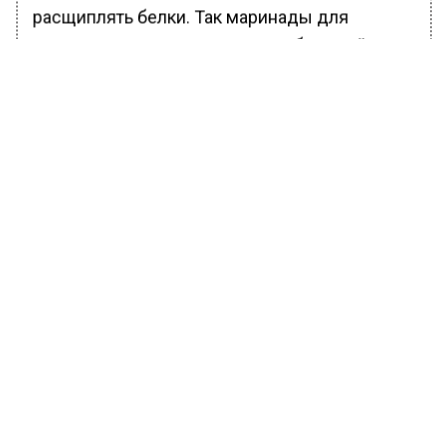
расщиплять белки. Так маринады для
шашлыка с ананасом делают в большей
степени удобоваримыми волокна мяса,
расщепляя их.
Уточняется, что у многих людей от ананаса
начинает щипать губы, поэтому желательно
после его употребления прополоскать рот
водой.
Кроме того, диетолог предупредила, что
даже здоровым людям стоить есть ананасы
в меру, не более четверти плода за один раз.
Есть категория болезней с
противопоказаниями: заболевания ЖКТ,
характеризующимися повышенной
кислотностью (гастриты, колиты и язвы) в