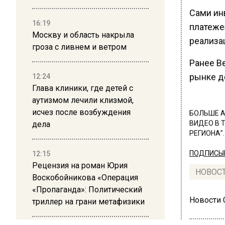
Сами ин
16:19
платеже
Москву и область накрыла
реализа
гроза с ливнем и ветром
Ранее В
рынке д
12:24
Глава клиники, где детей с
аутизмом лечили клизмой,
исчез после возбуждения
БОЛЬШЕ А
дела
ВИДЕО В 
РЕГИОНА".
12:15
ПОДПИСЫВ
Рецензия на роман Юрия
НОВОС
Воскобойникова «Операция
«Пропаганда»: Политический
Новости
триллер на грани метафизики