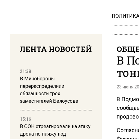
ПОЛИТИК
ЛЕНТА НОВОСТЕЙ
ОБЩЕ
В П
тон
21:38
В Минобороны
перераспределили
23 июня 20
обязанности трех
В Подмо
заместителей Белоусова
сообщае
продово
15:16
В ООН отреагировали на атаку
Согласн
дрона по пляжу под
Фоминск