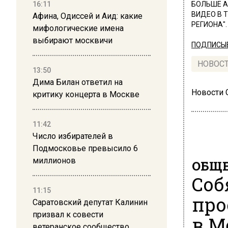
16:11
БОЛЬШЕ А
ВИДЕО В 
Афина, Одиссей и Аид: какие
РЕГИОНА".
мифологические имена
выбирают москвичи
ПОДПИСЫВ
НОВОС
13:50
Дима Билан ответил на
Новости
критику концерта в Москве
11:42
Число избирателей в
Подмосковье превысило 6
миллионов
ОБЩЕ
Соб
11:15
про
Саратовский депутат Калинин
призвал к совести
в М
ветеранское сообщество