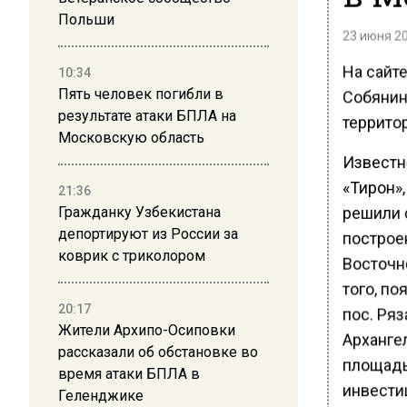
Польши
23 июня 20
На сайт
10:34
Пять человек погибли в
Собянин
результате атаки БПЛА на
террито
Московскую область
Известно
«Тирон»,
21:36
решили с
Гражданку Узбекистана
депортируют из России за
построе
коврик с триколором
Восточн
того, п
20:17
пос. Ряз
Жители Архипо-Осиповки
Архангел
рассказали об обстановке во
площадь
время атаки БПЛА в
инвести
Геленджике