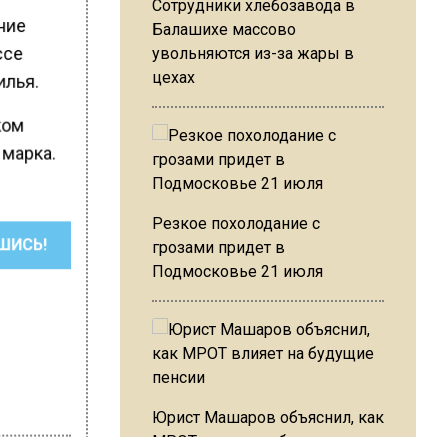
Сотрудники хлебозавода в
ние
Балашихе массово
ссе
увольняются из-за жары в
цехах
илья.
ком
 марка.
Резкое похолодание с
ШИСЬ!
грозами придет в
Подмосковье 21 июля
Юрист Машаров объяснил, как
МРОТ влияет на будущие