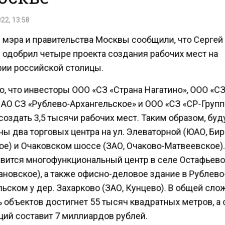
22, 13:58
е мэра и правительства Москвы сообщили, что Сергей
 одобрил четыре проекта создания рабочих мест на
рии российской столицы.
, что инвесторы ООО «СЗ «Страна Нагатино», ООО «С
 АО СЗ «Рублево-Архангельское» и ООО «СЗ «СР-Групп
оздать 3,5 тысячи рабочих мест. Таким образом, буд
ны два торговых центра на ул. Элеваторной (ЮАО, Би
ое) и Очаковском шоссе (ЗАО, Очаково-Матвеевское)
оявится многофункциональный центр в селе Остафьево
ановское), а также офисно-деловое здание в Рублево
ьском у дер. Захарково (ЗАО, Кунцево). В общей сло
 объектов достигнет 55 тысяч квадратных метров, а
ций составит 7 миллиардов рублей.