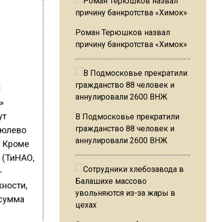
Роман Терюшков назвал
причину банкротства «Химок»
З
»
ут
В Подмосковье прекратили
гражданство 88 человек и
рюлево
аннулировали 2600 ВНЖ
. Кроме
 (ТиНАО,
-
жности,
 сумма