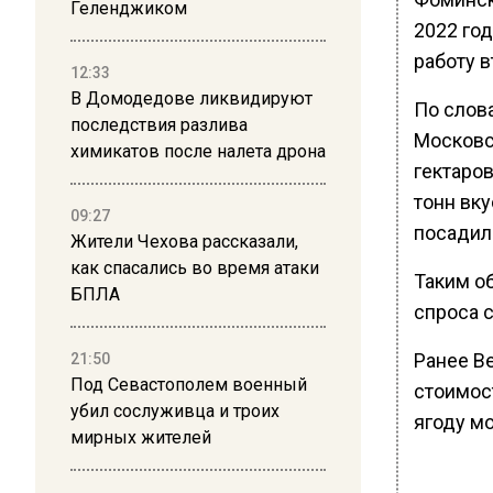
Геленджиком
2022 год
работу 
12:33
В Домодедове ликвидируют
По слов
последствия разлива
Московс
химикатов после налета дрона
гектаров
тонн вку
09:27
посадили
Жители Чехова рассказали,
как спасались во время атаки
Таким о
БПЛА
спроса 
Ранее В
21:50
Под Севастополем военный
стоимос
убил сослуживца и троих
ягоду м
мирных жителей