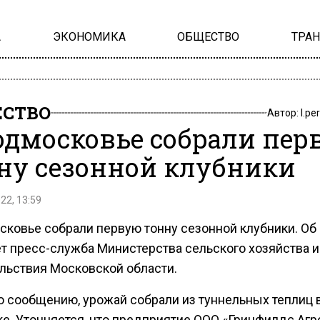
А
ЭКОНОМИКА
ОБЩЕСТВО
ТРА
СТВО
Автор:
l.pe
одмосковье собрали пер
ну сезонной клубники
22, 13:59
сковье собрали первую тонну сезонной клубники. Об
т пресс-служба Министерства сельского хозяйства и
льствия Московской области.
о сообщению, урожай собрали из туннельных теплиц 
е. Уточняется, что предприятие ООО «Гринфилдс Агр