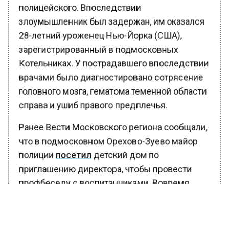
полицейского. Впоследствии
злоумышленник был задержан, им оказался
28-летний уроженец Нью-Йорка (США),
зарегистрированный в подмосковных
Котельниках. У пострадавшего впоследствии
врачами было диагностировано сотрясение
головного мозга, гематома теменной области
справа и ушиб правого предплечья.
Ранее Вести Московского региона сообщали,
что в подмосковном Орехово-Зуево майор
полиции
посетил
детский дом по
приглашению директора, чтобы провести
профбеседу с воспитанниками. Вовремя
лекции о примерном поведении один
мальчик заскучал и начал
шуметь. Полицейский хотел поговорить с