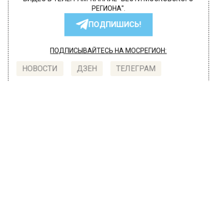
ВИДЕО В ТЕЛЕГРАМ-КАНАЛЕ "ВЕСТИ МОСКОВСКОГО
РЕГИОНА".
ПОДПИШИСЬ!
ПОДПИСЫВАЙТЕСЬ НА МОСРЕГИОН:
НОВОСТИ
ДЗЕН
ТЕЛЕГРАМ
Новости СМИ2
ПРОИСШЕСТВИЯ
Автор:
l.perevoznikova
Названа причина смертельного ДТП
на Зубовском бульваре
24 июня 2022, 10:14
Причиной аварии на Зубовском бульваре