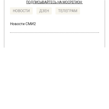
ПОДПИСЫВАЙТЕСЬ НА МОСРЕГИОН:
НОВОСТИ
ДЗЕН
ТЕЛЕГРАМ
Новости СМИ2
ПРОИСШЕСТВИЯ
Автор:
Юлия Варсегова
Москвич убил мать из-за крупных
долгов и сам хотел уйти из жизни
24 июня 2022, 10:16
В столичном Следкоме сообщили о
возбужденном деле в отношении местного
жителя 33 лет по статье «Уубийство».