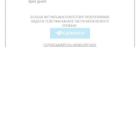
муниципальных выборах в российской
столице в этом году можно будет в течение
трех дней.
БОЛЬШЕ АКТУАЛЬНЫХ НОВОСТЕЙ И ЭКСКЛЮЗИВНЫХ
ВИДЕО В ТЕЛЕГРАМ-КАНАЛЕ "ВЕСТИ МОСКОВСКОГО
РЕГИОНА".
ПОДПИШИСЬ!
ПОДПИСЫВАЙТЕСЬ НА МОСРЕГИОН:
НОВОСТИ
ДЗЕН
ТЕЛЕГРАМ
Новости СМИ2