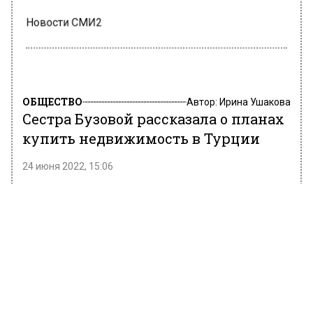
Новости СМИ2
ОБЩЕСТВО
Автор:
Ирина Ушакова
Сестра Бузовой рассказала о планах
купить недвижимость в Турции
24 июня 2022, 15:06
Сестра телеведущей, певицы Ольги Бузовой
Анна сообщила подписчикам, что она решила
купить недвижимость в Турции. Сейчас она
отдыхает в Турции на курорте Фетхие с
супругом Константином. Анна сообщила, что
затем они собираются в город Аланья
посмотреть варианты недвижимости в