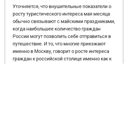
Уточняется, что внушительные показатели о
росту туристического интереса мая месяца
обычно связывают с майскими праздниками,
когда наибольшее количество граждан
России могут позволить себе отправиться в
путешествие. И то, что многие приезжают
именно в Москву, говорит о росте интереса
граждан к российской столице именно как к
туристическому направлению.
Ранее Вести Московского региона сообщали,
что Первопрестольная
стала
самым
популярным направлением для туристов в
июньские праздники. Так по данным
аналитиков сервиса Туту.ру,
путешественники, которые купили билеты на