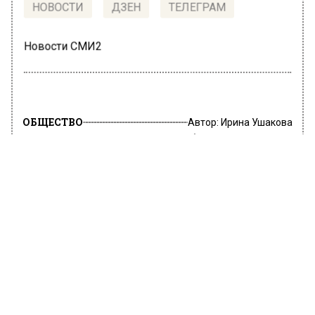
НОВОСТИ
ДЗЕН
ТЕЛЕГРАМ
Новости СМИ2
ОБЩЕСТВО
Автор:
Ирина Ушакова
В России опровергли обвинения в
небезопасности полетов
24 июня 2022, 16:51
В Минтрансе прокомментировали заявление
Международной организации гражданской
авиации (ICAO), поставившей ранее под
сомнение вопрос надлежащего обеспечения
безопасности полетов на российских
воздушных судах.