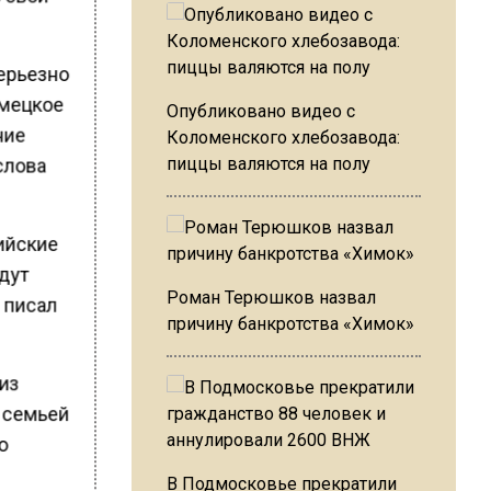
серьезно
емецкое
Опубликовано видео с
ние
Коломенского хлебозавода:
слова
пиццы валяются на полу
ийские
дут
Роман Терюшков назвал
 писал
причину банкротства «Химок»
 из
с семьей
го
В Подмосковье прекратили