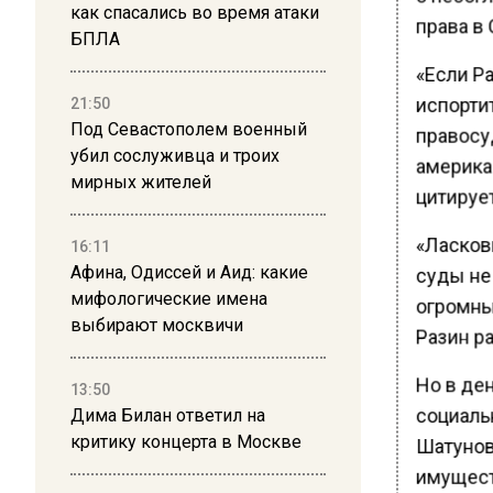
как спасались во время атаки
права в
БПЛА
«Если Ра
испорти
21:50
Под Севастополем военный
правосу
убил сослуживца и троих
американ
мирных жителей
цитируе
«Ласков
16:11
Афина, Одиссей и Аид: какие
суды не
мифологические имена
огромны
выбирают москвичи
Разин ра
Но в ден
13:50
социальн
Дима Билан ответил на
критику концерта в Москве
Шатунова
имущест