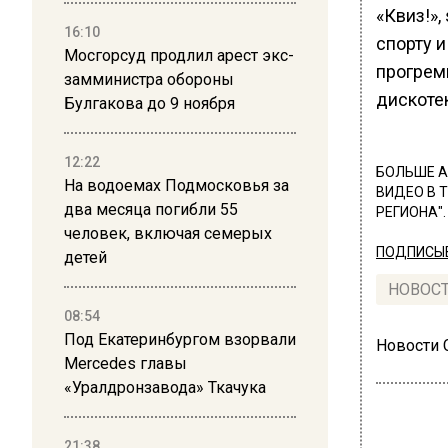
«Квиз!»,
16:10
спорту и
Мосгорсуд продлил арест экс-
прогрем
замминистра обороны
дискотек
Булгакова до 9 ноября
12:22
БОЛЬШЕ А
На водоемах Подмосковья за
ВИДЕО В 
два месяца погибли 55
РЕГИОНА".
человек, включая семерых
ПОДПИСЫВ
детей
НОВОС
08:54
Под Екатеринбургом взорвали
Новости
Mercedes главы
«Уралдронзавода» Ткачука
21:38