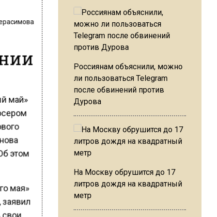
Герасимова
ании
Россиянам объяснили, можно
ли пользоваться Telegram
после обвинений против
ый май»
Дурова
юсером
ового
унова
Об этом
На Москву обрушится до 17
литров дождя на квадратный
го мая»
метр
, заявил
ь свои