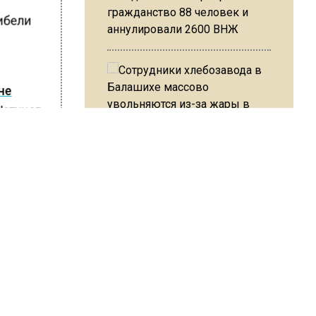
гражданство 88 человек и
гибели
аннулировали 2600 ВНЖ
не
Шатунов
ралась
Сотрудники хлебозавода в
 было
Балашихе массово
увольняются из-за жары в
цехах
ШИСЬ!
Резкое похолодание с