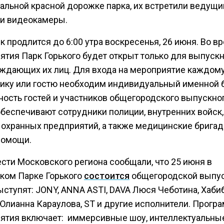
альной красной дорожке парка, их встретили ведущи
и видеокамеры.
 продлится до 6:00 утра воскресенья, 26 июня. Во в
ятия Парк Горького будет открыт только для выпускн
ждающих их лиц. Для входа на мероприятие каждом
ику или гостю необходим индивидуальный именной б
ность гостей и участников общегородского выпускно
обеспечивают сотрудники полиции, внутренних войск,
 охранных предприятий, а также медицинские брига
помощи.
ести Московского региона сообщали, что 25 июня в
ком Парке Горького
состоится
общегородской выпус
ступят: JONY, ANNA ASTI, DAVA Люся Чеботина, Хабиб
 Юлианна Караулова, ST и другие исполнители. Прогр
ятия включает: иммерсивные шоу, интеллектуальны