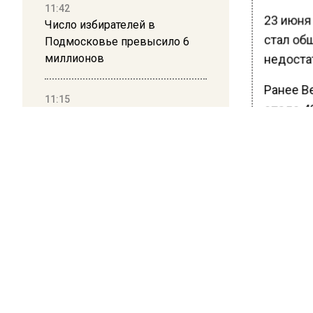
11:42
23 июня
Число избирателей в
стал об
Подмосковье превысило 6
миллионов
недоста
Ранее В
11:15
стало
48
Саратовский депутат Калинин
выпивал
призвал к совести
на рыба
ветеранское сообщество
Польши
принято
медицин
10:34
Пять человек погибли в
результате атаки БПЛА на
БОЛЬШЕ А
ВИДЕО В 
Московскую область
РЕГИОНА".
ПОДПИСЫВ
21:36