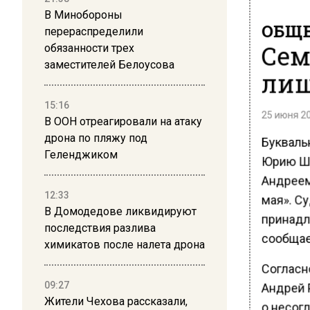
В Минобороны
ОБЩЕ
перераспределили
Сем
обязанности трех
заместителей Белоусова
лиш
15:16
25 июня 20
В ООН отреагировали на атаку
дрона по пляжу под
Букваль
Геленджиком
Юрию Ша
Андреем
12:33
мая». С
В Домодедове ликвидируют
принадле
последствия разлива
сообщае
химикатов после налета дрона
Согласн
Андрей Р
09:27
Жители Чехова рассказали,
о несогл