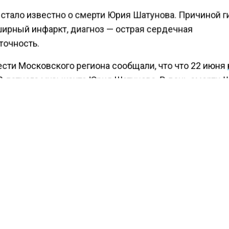
 стало известно о смерти Юрия Шатунова. Причиной 
ширный инфаркт, диагноз — острая сердечная
точность.
ести Московского региона сообщали, что что 22 июня
-летнего музыканта Юрия Шатунова. В день смерти 
 пиво с друзьями, на следующее утро компания соби
лку. В один момент артисту стало плохо. Товарищами
 решение отвезти его на автомобиле в ближайшее
ское учреждение самостоятельно.
КТУАЛЬНЫХ НОВОСТЕЙ И ЭКСКЛЮЗИВНЫХ
ПОДПИ
ТЕЛЕГРАМ-КАНАЛЕ "ВЕСТИ МОСКОВСКОГО
АЙТЕСЬ НА МОСРЕГИОН: