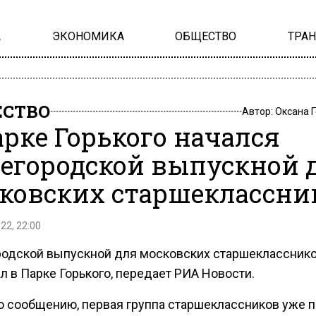
А
ЭКОНОМИКА
ОБЩЕСТВО
ТРА
СТВО
Автор:
Оксана 
арке Горького начался
егородской выпускной 
ковских старшеклассни
22, 22:00
одской выпускной для московских старшеклассник
л в Парке Горького, передает РИА Новости.
о сообщению, первая группа старшеклассников уже 