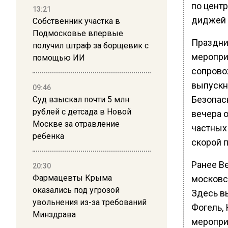
по центр
13:21
диджей 
Собственник участка в
Подмосковье впервые
Праздник
получил штраф за борщевик с
меропри
помощью ИИ
сопрово
выпускн
09:46
Безопас
Суд взыскал почти 5 млн
рублей с детсада в Новой
вечера 
Москве за отравление
частных
ребенка
скорой 
Ранее В
20:30
Фармацевты Крыма
московс
оказались под угрозой
Здесь вы
увольнения из-за требований
Фогель,
Минздрава
меропри