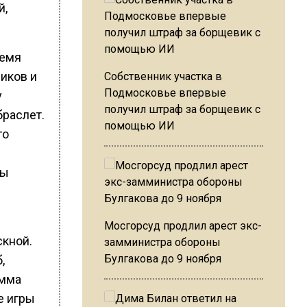
й,
ремя
иков и
Собственник участка в
Подмосковье впервые
у
получил штраф за борщевик с
раслет.
помощью ИИ
го
ды
Мосгорсуд продлил арест экс-
кной.
замминистра обороны
Булгакова до 9 ноября
,
амма
е игры