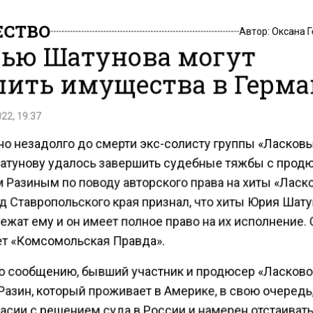
СТВО
Автор:
Оксана 
ью Шатунова могут
ить имущества в Герм
22, 19:37
но незадолго до смерти экс-солисту группы «Ласков
тунову удалось завершить судебные тяжбы с прод
 Разиным по поводу авторского права на хиты «Ласк
уд Ставропольского края признал, что хиты Юрия Шат
жат ему и он имеет полное право на их исполнение. 
т «Комсомольская Правда».
о сообщению, бывший участник и продюсер «Ласково
азин, который проживает в Америке, в свою очередь
асии с решением суда в России и намерен отстаиват