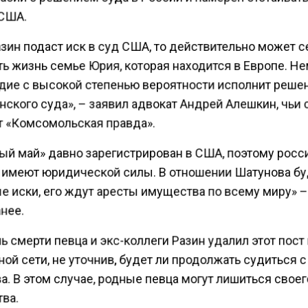
 США.
зин подаст иск в суд США, то действительно может 
ть жизнь семье Юрия, которая находится в Европе. Н
дие с высокой степенью вероятности исполнит реше
ского суда», – заявил адвокат Андрей Алешкин, чьи 
т «Комсомольская правда».
ый май» давно зарегистрирован в США, поэтому росс
 имеют юридической силы. В отношении Шатунова бу
е иски, его ждут аресты имущества по всему миру» –
нее.
ь смерти певца и экс-коллеги Разин удалил этот пост
ой сети, не уточнив, будет ли продолжать судиться 
. В этом случае, родные певца могут лишиться свое
ва.