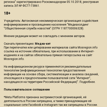
В Московской области в Химках парень 13
лет получил серьёзные
травмы
из-за
взорвавшегося во рту вейпа.
Как выяснилось, электронная сигарета
несколько дней пролежала на солнцепёке.
Об этом информирует ТГ-Канал SHOT. На
днях бабушка пострадавшего парня нашла
вейп в своём почтовом ящике.
Женщина не поняла, что это за находка, и
оставила её на террасе на улице. Подросток
наткнулся на электронку, забрал её,
пообещав пенсионерке, что позже вернёт.
Бабушка как-раз за это время придумает
куда применить находку.
Однако электронная сигарета послужила для
парня тяжелыми травмами, взорвавшись
прямо во рту мальчика.
Очевидцы рассказывают о мощном взрыве
вейпа, который они услышали на расстоянии
десятков метров. Со слов бабушки, мальчик
сам купил электронную сигарету и спрятал
её в ящик для почты.
Ранее Вести Московского региона
сообщали
, что в больнице умер мальчик 7
лет, который попал на самокате под
иномарку. Медики боролись за жизнь