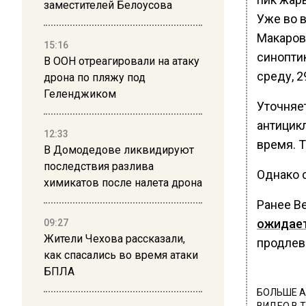
заместителей Белоусова
Уже во в
Макарово
15:16
синоптик
В ООН отреагировали на атаку
среду, 2
дрона по пляжу под
Геленджиком
Уточняе
антицик
12:33
время. 
В Домодедове ликвидируют
последствия разлива
Однако с
химикатов после налета дрона
Ранее В
ожидае
09:27
Жители Чехова рассказали,
продлев
как спасались во время атаки
БПЛА
БОЛЬШЕ А