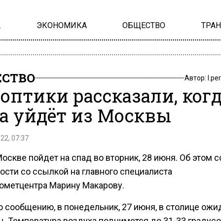
А
ЭКОНОМИКА
ОБЩЕСТВО
ТРА
СТВО
Автор:
l.pe
оптики рассказали, ког
а уйдёт из Москвы
22, 07:37
оскве пойдет на спад во вторник, 28 июня. Об этом 
ости со ссылкой на главного специалиста
ометцентра Марину Макарову.
о сообщению, в понедельник, 27 июня, в столице ожи
. Температура воздуха поднимется до 31-33 градусо