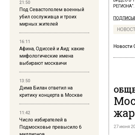
ВИДЕО В 
21:50
РЕГИОНА".
Под Севастополем военный
убил сослуживца и троих
ПОДПИСЫВ
мирных жителей
НОВОС
16:11
Новости
Афина, Одиссей и Аид: какие
мифологические имена
выбирают москвичи
13:50
ОБЩЕ
Дима Билан ответил на
критику концерта в Москве
Мос
жар
11:42
Число избирателей в
27 июня 20
Подмосковье превысило 6
миллионов