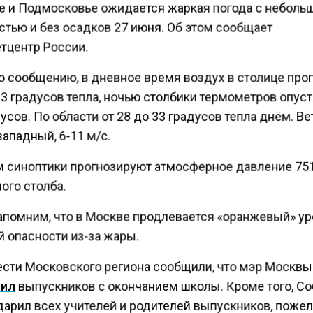
е и Подмосковье ожидается жаркая погода с неболь
стью и без осадков 27 июня. Об этом сообщает
тцентр России.
о сообщению, в дневное время воздух в столице про
3 градусов тепла, ночью столбики термометров опус
усов. По области от 28 до 33 градусов тепла днём. Ве
ападный, 6-11 м/c.
м синоптики прогнозируют атмосферное давление 75
ого столба.
апомним, что в Москве продлевается «оранжевый» у
й опасности из-за жары.
ести Московского региона сообщили, что мэр Москвы
вил
выпускников с окончанием школы. Кроме того, С
дарил всех учителей и родителей выпускников, поже