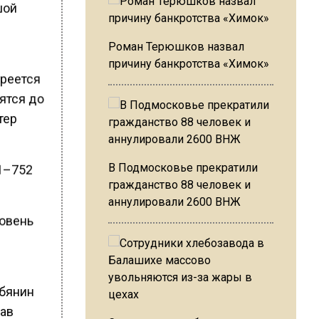
шой
Роман Терюшков назвал
причину банкротства «Химок»
греется
тятся до
тер
В Подмосковье прекратили
1–752
гражданство 88 человек и
аннулировали 2600 ВНЖ
ровень
обянин
лав