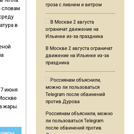
гроза с ливнем и ветром
о словам
 среду
атура в
еной
В Москве 2 августа ограничат
на
движение на Ильинке из-за
праздника
27 июня
 Москве
а жары.
Россиянам объяснили, можно
ли пользоваться Telegram
после обвинений против
ШИСЬ!