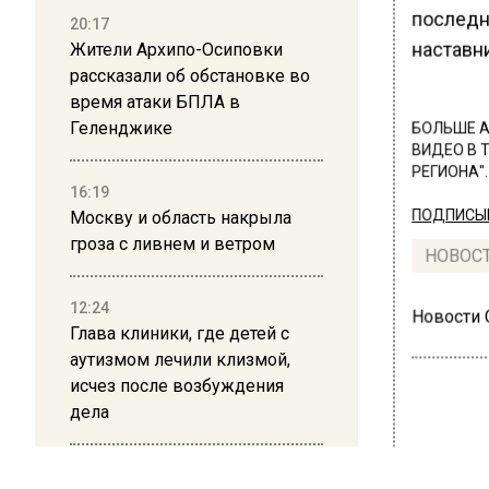
последн
20:17
наставни
Жители Архипо-Осиповки
рассказали об обстановке во
время атаки БПЛА в
Геленджике
БОЛЬШЕ А
ВИДЕО В 
РЕГИОНА".
16:19
Москву и область накрыла
ПОДПИСЫВ
гроза с ливнем и ветром
НОВОС
12:24
Новости
Глава клиники, где детей с
аутизмом лечили клизмой,
исчез после возбуждения
дела
ОБЩЕ
12:15