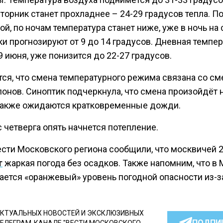
торник станет прохладнее – 24-29 градусов тепла. П
й, по ночам температура станет ниже, уже в ночь на
и прогнозируют от 9 до 14 градусов. Дневная темпер
9 июня, уже понизится до 22-27 градусов.
тся, что смена температурного режима связана со см
лонов. Синоптик подчеркнула, что смена произойдёт 
Также ожидаются кратковременные дожди.
 четверга опять начнется потепление.
ести Московского региона сообщили, что москвичей 
т
жаркая погода без осадков. Также напомним, что в
ается «оранжевый» уровень погодной опасности из-з
КТУАЛЬНЫХ НОВОСТЕЙ И ЭКСКЛЮЗИВНЫХ
ПОДПИ