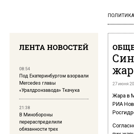
ПОЛИТИК
ЛЕНТА НОВОСТЕЙ
ОБЩЕ
Син
жар
08:54
Под Екатеринбургом взорвали
Mercedes главы
27 июня 20
«Уралдронзавода» Ткачука
Жара в М
РИА Нов
21:38
Росгидр
В Минобороны
перераспределили
Согласн
обязанности трех
пик жары