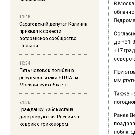
В Москв
облачно
11:15
Гидроме
Саратовский депутат Калинин
призвал к совести
Согласн
ветеранское сообщество
до +31-3
Польши
+17 град
северо-з
10:34
Пять человек погибли в
При это
результате атаки БПЛА на
мм ртутн
Московскую область
Также н
погодно
21:36
Гражданку Узбекистана
Ранее В
депортируют из России за
поздра
коврик с триколором
поблаго