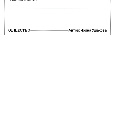
Новости СМИ2
ОБЩЕСТВО
Автор:
Ирина Ушакова
Мясников назвал провокатора
аппендицита
28 июня 2022, 12:05
О провокаторе развития аппендицита в
передаче «О самом главном» рассказал врач
и телеведущий Александр Мясников. Он
пояснил, что это шелуха семечек подсолнуха.
Мясников развеял миф о том, что прием
анальгетиков затрудняет постановку
диагноза. Не нужно терпеть боль, рассказал