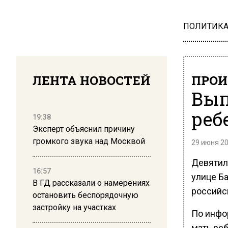
ПОЛИТИК
ЛЕНТА НОВОСТЕЙ
ПРОИ
Вып
реб
19:38
Эксперт объяснил причину
громкого звука над Москвой
29 июня 20
Девятиле
16:57
улице Б
В ГД рассказали о намерениях
российс
остановить беспорядочную
застройку на участках
По инфо
мать реб