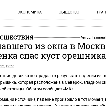
А
ЭКОНОМИКА
ОБЩЕСТВО
ТРА
СШЕСТВИЯ
Автор:
Татьяна
авшего из окна в Москв
енка спас куст орешника
22, 12:22
тняя девочка пострадала в результате падения из о
арышиха, которая расположена в Северо-Западном ок
кой столицы. Об этом сообщает «МК».
рмации источника, падение произошло в тот момент, 
енка отлучилась в магазин. 9-летняя девочка случай