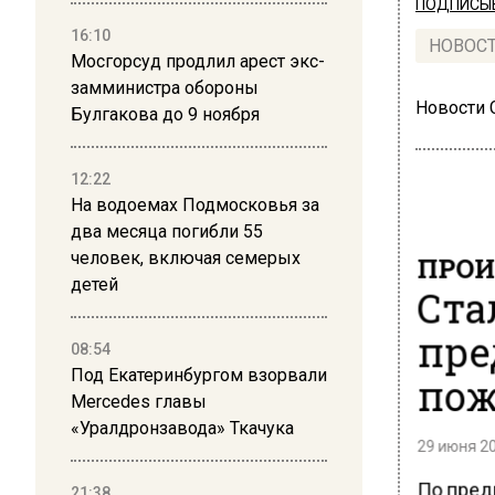
ПОДПИСЫВ
16:10
НОВОС
Мосгорсуд продлил арест экс-
замминистра обороны
Новости
Булгакова до 9 ноября
12:22
На водоемах Подмосковья за
два месяца погибли 55
человек, включая семерых
ПРОИ
детей
Ста
пре
08:54
Под Екатеринбургом взорвали
пож
Mercedes главы
«Уралдронзавода» Ткачука
29 июня 20
По пред
21:38