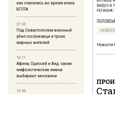
БОЛЬШЕ А
как спасались во время атаки
ВИДЕО В 
БПЛА
РЕГИОНА".
ПОДПИСЫВ
21:50
Под Севастополем военный
НОВОС
убил сослуживца и троих
мирных жителей
Новости
16:11
Афина, Одиссей и Аид: какие
мифологические имена
выбирают москвичи
ПРОИ
Ста
13:50
Дима Билан ответил на
пре
критику концерта в Москве
пож