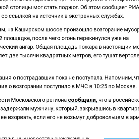
кой столицы мог стать поджог. Об этом сообщает РИ
 со ссылкой на источник в экстренных службах.
м, на Каширском шоссе произошло возгорание мусор
й площадке, после чего огонь перекинулся уже на
ческий ангар. Общая площадь пожара в настоящий м
яет две тысячи квадратных метров, его тушат вертол
ция о пострадавших пока не поступала. Напомним, ч
ие о возгорании поступило в МЧС в 10:25 по Москве.
ести Московского региона
сообщали,
что в российск
 задержали мужчину, который, закрывшись в квартире
ее взорвать, если его не возьмут добровольцем в ар