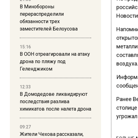
российс
В Минобороны
перераспределили
Новости
обязанности трех
Напомни
заместителей Белоусова
открыто
металли
15:16
В ООН отреагировали на атаку
составл
дрона по пляжу под
воздуха.
Геленджиком
Информа
сообщен
12:33
В Домодедове ликвидируют
Ранее В
последствия разлива
столице
химикатов после налета дрона
угрожал 
09:27
Жители Чехова рассказали,