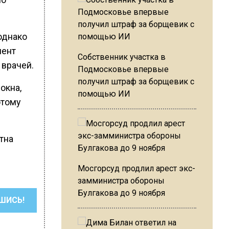
 однако
мент
Собственник участка в
 врачей.
Подмосковье впервые
получил штраф за борщевик с
окна,
помощью ИИ
отому
стна
Мосгорсуд продлил арест экс-
замминистра обороны
Булгакова до 9 ноября
ШИСЬ!