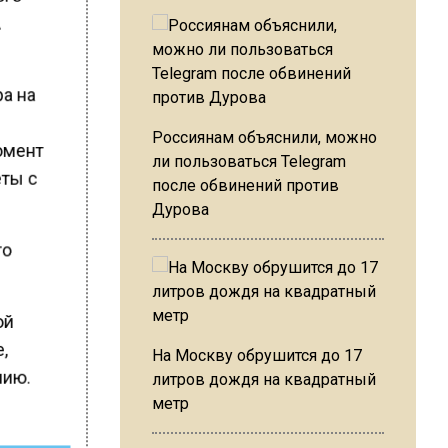
А
а на
Россиянам объяснили, можно
омент
ли пользоваться Telegram
еты с
после обвинений против
Дурова
то
ой
,
На Москву обрушится до 17
мию.
литров дождя на квадратный
метр