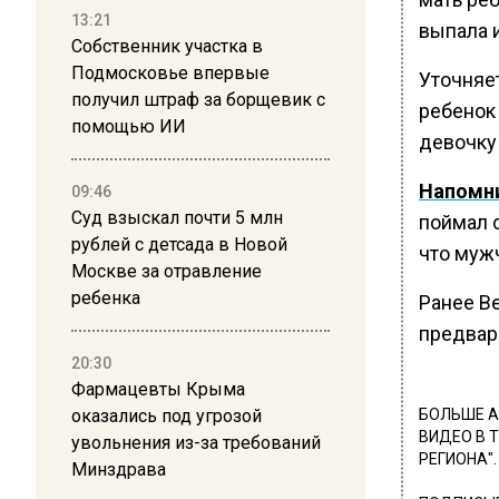
13:21
выпала и
Собственник участка в
Подмосковье впервые
Уточняет
получил штраф за борщевик с
ребенок
помощью ИИ
девочку
Напомн
09:46
Суд взыскал почти 5 млн
поймал 
рублей с детсада в Новой
что муж
Москве за отравление
ребенка
Ранее В
предвар
20:30
Фармацевты Крыма
оказались под угрозой
БОЛЬШЕ А
ВИДЕО В 
увольнения из-за требований
РЕГИОНА".
Минздрава