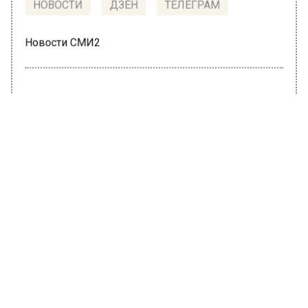
НОВОСТИ
ДЗЕН
ТЕЛЕГРАМ
Новости СМИ2
ОБЩЕСТВО
Автор:
Татьяна Карташова
В России внедрят электронные
водительские права до конца года
30 июня 2022, 12:34
Начальник Госавтоинспекции России Михаил
Черников заявил, что водительское
удостоверение в электронном формате
планируют внедрить в РФ до конца текущего
года.