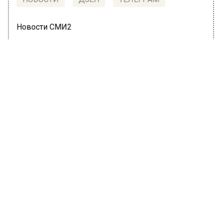
НОВОСТИ
ДЗЕН
ТЕЛЕГРАМ
Новости СМИ2
ПОЛИТИКА
Автор:
Юлия Варсегова
В Москве 12 июля откроется
посольство ДНР
30 июня 2022, 16:24
В российской столице, во вторник, 12 июля,
состоится торжественное открытие
посольства Донецкой Народной Республики
в РФ, информирует ТАСС, ссылаясь на МИД
ДНР.