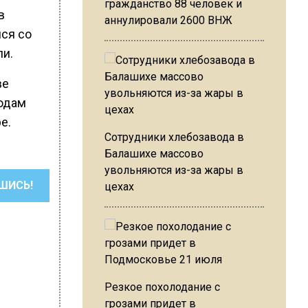
гражданство 88 человек и
в
аннулировали 2600 ВНЖ
лся со
ли.
ве
годам
е.
Сотрудники хлебозавода в
Балашихе массово
увольняются из-за жары в
ШИСЬ!
цехах
Резкое похолодание с
грозами придет в