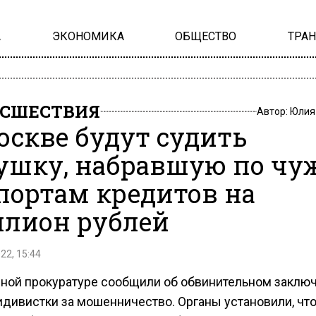
А
ЭКОНОМИКА
ОБЩЕСТВО
ТРА
СШЕСТВИЯ
Автор:
Юлия
оскве будут судить
ушку, набравшую по ч
портам кредитов на
лион рублей
22, 15:44
чной прокуратуре сообщили об обвинительном заклю
идивистки за мошенничество. Органы установили, что