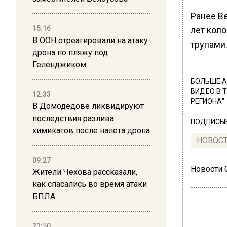
Ранее В
15:16
лет коло
В ООН отреагировали на атаку
трупами
дрона по пляжу под
Геленджиком
БОЛЬШЕ А
ВИДЕО В 
12:33
РЕГИОНА".
В Домодедове ликвидируют
последствия разлива
ПОДПИСЫВ
химикатов после налета дрона
НОВОС
09:27
Новости
Жители Чехова рассказали,
как спасались во время атаки
БПЛА
21:50