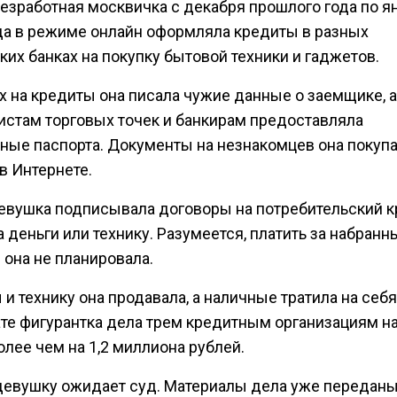
безработная москвичка с декабря прошлого года по я
ода в режиме онлайн оформляла кредиты в разных
их банках на покупку бытовой техники и гаджетов.
х на кредиты она писала чужие данные о заемщике, а
истам торговых точек и банкирам предоставляла
ные паспорта. Документы на незнакомцев она покуп
в Интернете.
евушка подписывала договоры на потребительский к
 деньги или технику. Разумеется, платить за набранн
 она не планировала.
и технику она продавала, а наличные тратила на себя
ате фигурантка дела трем кредитным организациям н
лее чем на 1,2 миллиона рублей.
девушку ожидает суд. Материалы дела уже переданы