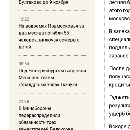
летняя 
Булгакова до 9 ноября
этого г
московск
12:22
На водоемах Подмосковья за
В заявка
два месяца погибли 55
специал
человек, включая семерых
детей
поддель
заранее 
08:54
После д
Под Екатеринбургом взорвали
получала
Mercedes главы
кредиты
«Уралдронзавода» Ткачука
Гаджеты 
21:38
результ
В Минобороны
ущерб бо
перераспределили
обязанности трех
Вскоре 
заместителей Белоусова