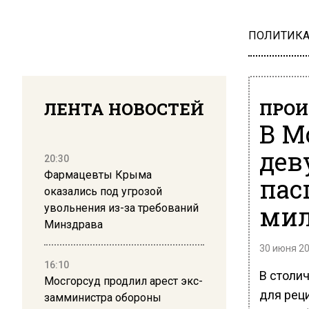
ПОЛИТИК
ЛЕНТА НОВОСТЕЙ
ПРОИ
В М
дев
20:30
Фармацевты Крыма
пас
оказались под угрозой
мил
увольнения из-за требований
Минздрава
30 июня 20
16:10
В столи
Мосгорсуд продлил арест экс-
для рец
замминистра обороны