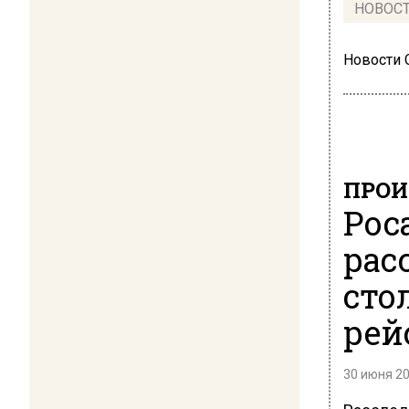
НОВОС
Новости
ПРОИ
Рос
рас
сто
рей
30 июня 20