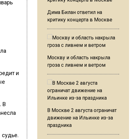
нварь
Дима Билан ответил на
критику концерта в Москве
ала
Москву и область накрыла
гроза с ливнем и ветром
редит и
ые
. В
В Москве 2 августа ограничат
анесла
движение на Ильинке из-за
праздника
 судье.