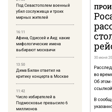
Под Севастополем военный
ПРОИ
убил сослуживца и троих
Рос
мирных жителей
рас
16:11
сто
Афина, Одиссей и Аид: какие
рей
мифологические имена
выбирают москвичи
30 июня 20
13:50
Расслед
Дима Билан ответил на
во врем
критику концерта в Москве
Об этом
ссылкой
11:42
Число избирателей в
В сообщ
Подмосковье превысило 6
указанн
миллионов