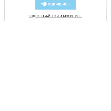
РЕГИОНА".
ПОДПИШИСЬ!
ПОДПИСЫВАЙТЕСЬ НА МОСРЕГИОН:
НОВОСТИ
ДЗЕН
ТЕЛЕГРАМ
Новости СМИ2
ОБЩЕСТВО
Автор:
Юлия Варсегова
В Москве на Борисовских прудах
спасли двух человек
1 июля 2022, 19:37
В российской столице в пятницу, 1 июля,